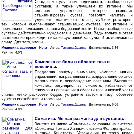
Сегодня мы улучшаем подвижность тазобедренных
суставов, а также улучшаем их питание. Мы
сделаем упражнение, которое позволит
стабилизировать сустав, позволит напитать и
улучшить эластичность мышц глубоких ротаторов,
тех, которые обеспечивают стабилизацию сустава, его питание и
нормальное положение головки бедренной кости. Наши тазобедренные
суставы действительно нуждаются в движении. Ведь только в ответ
на движение происходит питание суставной капсулы. Итак ложимся на
спину. Для того, чтобы...
Медицина, здоровье
Йога
Автор:
Татьяна Дудина
Длительность: 3:36
Рейтинг: 4.0/1
Комплекс от боли в области таза и
поясницы.
Предлагаю вашему вниманию, комплекс мягких
упражнений, направленный на оздоровление органов
малого таза и освобождение поясницы. Выполняя
комплекс регулярно, вы сможете: избавиться от
спазмов и напряжения в области таза и нижней части
спины, мягко раскроете бедра, устраните застой в тазу, обретете
чувство спокойствия и гармонии.
Медицина, здоровье
Йога
Автор:
Татьяна Дудина
Длительность: 6:06
Рейтинг: 4.0/1
Соматика. Мягкая разминка для суставов.
Занятия из цикла «Соматика» основаны на системе
«Соматика Томаса Ханны», системы Фельденкрайза,
а также Кинстретч. Упражнения из этого цикла