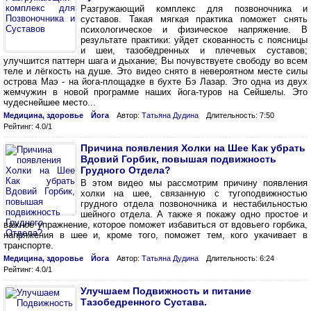
Разгружающий комплекс для позвоночника и
суставов. Такая мягкая практика поможет снять
психологическое и физическое напряжение. В
результате практики: уйдет скованность с поясницы
и шеи, тазобедренных и плечевых суставов;
улучшится паттерн шага и дыхание; Вы почувствуете свободу во всем
теле и лёгкость на душе. Это видео снято в невероятном месте силы
острова Маэ - на йога-площадке в бухте Бэ Лазар. Это одна из двух
жемчужин в новой программе наших йога-туров на Сейшелы. Это
чудеснейшее место...
Медицина, здоровье
Йога
Автор:
Татьяна Дудина
Длительность: 7:50
Рейтинг: 4.0/1
Причина появления Холки на Шее Как убрать
Вдовий Горбик, повышая подвижность
Грудного Отдела?
В этом видео мы рассмотрим причину появления
холки на шее, связанную с тугоподвижностью
грудного отдела позвоночника и нестабильностью
шейного отдела. А также я покажу одно простое и
важное упражнение, которое поможет избавиться от вдовьего горбика,
напряжения в шее и, кроме того, поможет тем, кого укачивает в
транспорте.
Медицина, здоровье
Йога
Автор:
Татьяна Дудина
Длительность: 6:24
Рейтинг: 4.0/1
Улучшаем Подвижность и питание
Тазобедренного Сустава.