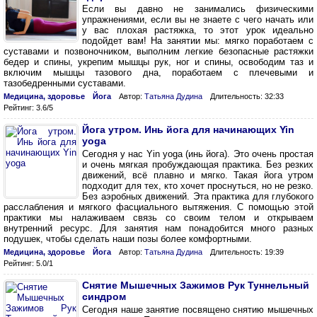
Если вы давно не занимались физическими
упражнениями, если вы не знаете с чего начать или
у вас плохая растяжка, то этот урок идеально
подойдет вам! На занятии мы: мягко поработаем с
суставами и позвоночником, выполним легкие безопасные растяжки
бедер и спины, укрепим мышцы рук, ног и спины, освободим таз и
включим мышцы тазового дна, поработаем с плечевыми и
тазобедренными суставами.
Медицина, здоровье
Йога
Автор:
Татьяна Дудина
Длительность: 32:33
Рейтинг: 3.6/5
Йога утром. Инь йога для начинающих Yin
yoga
Сегодня у нас Yin yoga (инь йога). Это очень простая
и очень мягкая пробуждающая практика. Без резких
движений, всё плавно и мягко. Такая йога утром
подходит для тех, кто хочет проснуться, но не резко.
Без аэробных движений. Эта практика для глубокого
расслабления и мягкого фасциального вытяжения. С помощью этой
практики мы налаживаем связь со своим телом и открываем
внутренний ресурс. Для занятия нам понадобится много разных
подушек, чтобы сделать наши позы более комфортными.
Медицина, здоровье
Йога
Автор:
Татьяна Дудина
Длительность: 19:39
Рейтинг: 5.0/1
Снятие Мышечных Зажимов Рук Туннельный
синдром
Сегодня наше занятие посвящено снятию мышечных