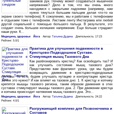
зажимов рук. Почему может создаваться мышечное
напряжение? Дело в том, что мы очень много
находимся с закрытыми ладонями (например, нам
нужно тянуться большим пальцем делая что-то на
экране своего телефона). К сожалению, мы и работаем с телефонами
и отдыхаем тоже с телефоном. Листаем ленту Инстаграма или любой
другой социальной с помощью большого пальца. В результате, это
создает очень большое излишнее напряжение. Еще больше страдают
наши руки. К...
Медицина, здоровье
Йога
Автор:
Татьяна Дудина
Длительность: 17:23
Рейтинг: 5.0/1
Практика для улучшения подвижности в
Крестцово-Подвздошном Суставе.
Стимуляция мышц Тазового Дна
Как разблокировать крестец? Как освободить таз? И
как улучшить состояние мышц тазового дна?
Представляю вам фрагмент урока, где мы будем
возвращать движение в крестцово-подвздошные
суставы. То есть будем улучшать нутацию и контрнутацию крестца.
Зачем это нужно? И как влияет на тазовое дно: 1. К крестцу и копчику
крепятся мышцы тазового региона, таким образом движения в этих
суставах стимулируют мышцы тазового дна. 2. При движении крестца
и копчика происходит натяжение мышц тазового дна. Это...
Медицина, здоровье
Йога
Автор:
Татьяна Дудина
Длительность: 24:22
Рейтинг: 4.0/1
Разгружающий комплекс для Позвоночника и
Суставов