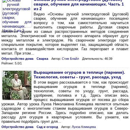
сварки, обучение для начинающих. Часть 1
из 2
Видео «Основы ручной электродуговой (дуговой)
сварки, обучение для начинающих» посвящено
вопросу о том, как самостоятельно научиться
выполнять сварочные работы. Дуговая сварка
является одним из самых распространенных методов соединения
металла. Электрический ток от сварочного аппарата образует дугу
между металлом и электродом. На сварочном электроде горит
специальное покрытие, которое выделяет газ, защищающий область
контакта от взаимодействия кислородом. Газ перегорает и плавит
метал. При этом...
Обустройство дома
Сварка
Автор:
Стив Блайл
Длительность: 46:39
Рейтинг: 5.0/1
Выращивание огурцов в теплице (парнике).
Технология, советы - грунт, рассада, уход
В этом видео рассказывается о том, как происходит
выращивание огурцов в теплице (парнике),
технология, советы по уходу, грунт, рассада,
удобрение, поливка и т.д. Здесь описан весь
процесс выращивания огурцов от посева до сбора
урожая. Автор урока Луиза Николаевна Климцева является опытным
садоводом с многолетним стажем выращивания огурцов в Северо-
Западном регионе России. Здесь подробно описано, как делать
рассаду для огурцов в квартирных условиях. Вы узнаете, как
правильно подобрать грунт для...
Обустройство дома
Сад и огород
Автор:
Луиза Климцева