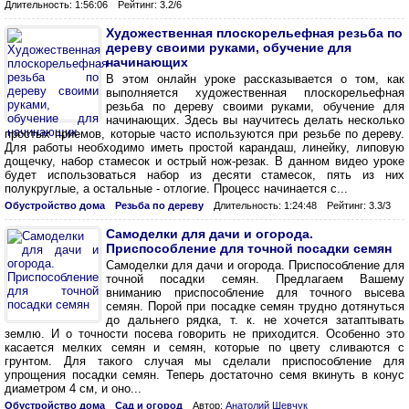
Длительность: 1:56:06
Рейтинг: 3.2/6
Художественная плоскорельефная резьба по
дереву своими руками, обучение для
начинающих
В этом онлайн уроке рассказывается о том, как
выполняется художественная плоскорельефная
резьба по дереву своими руками, обучение для
начинающих. Здесь вы научитесь делать несколько
простых приемов, которые часто используются при резьбе по дереву.
Для работы необходимо иметь простой карандаш, линейку, липовую
дощечку, набор стамесок и острый нож-резак. В данном видео уроке
будет использоваться набор из десяти стамесок, пять из них
полукруглые, а остальные - отлогие. Процесс начинается с...
Обустройство дома
Резьба по дереву
Длительность: 1:24:48
Рейтинг: 3.3/3
Самоделки для дачи и огорода.
Приспособление для точной посадки семян
Самоделки для дачи и огорода. Приспособление для
точной посадки семян. Предлагаем Вашему
вниманию приспособление для точного высева
семян. Порой при посадке семян трудно дотянуться
до дальнего рядка, т. к. не хочется затаптывать
землю. И о точности посева говорить не приходится. Особенно это
касается мелких семян и семян, которые по цвету сливаются с
грунтом. Для такого случая мы сделали приспособление для
упрощения посадки семян. Теперь достаточно семя вкинуть в конус
диаметром 4 см, и оно...
Обустройство дома
Сад и огород
Автор:
Анатолий Шевчук