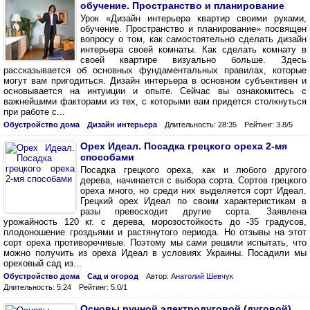
обучение. Пространство и планирование
Урок «Дизайн интерьера квартир своими руками,
обучение. Пространство и планирование» посвящен
вопросу о том, как самостоятельно сделать дизайн
интерьера своей комнаты. Как сделать комнату в
своей квартире визуально больше. Здесь
рассказывается об основных фундаментальных правилах, которые
могут вам пригодиться. Дизайн интерьера в основном субъективен и
основывается на интуиции и опыте. Сейчас вы ознакомитесь с
важнейшими факторами из тех, с которыми вам придется столкнуться
при работе с...
Обустройство дома
Дизайн интерьера
Длительность: 28:35
Рейтинг: 3.8/5
Орех Идеал. Посадка грецкого ореха 2-мя
способами
Посадка грецкого ореха, как и любого другого
дерева, начинается с выбора сорта. Сортов грецкого
ореха много, но среди них выделяется сорт Идеал.
Грецкий орех Идеал по своим характеристикам в
разы превосходит другие сорта. Заявлена
урожайность 120 кг. с дерева, морозостойкость до -35 градусов,
плодоношение гроздьями и растянутого периода. Но отзывы на этот
сорт ореха противоречивые. Поэтому мы сами решили испытать, что
можно получить из ореха Идеал в условиях Украины. Посадили мы
ореховый сад из...
Обустройство дома
Сад и огород
Автор:
Анатолий Шевчук
Длительность: 5:24
Рейтинг: 5.0/1
Основы ручной электродуговой (дуговой)