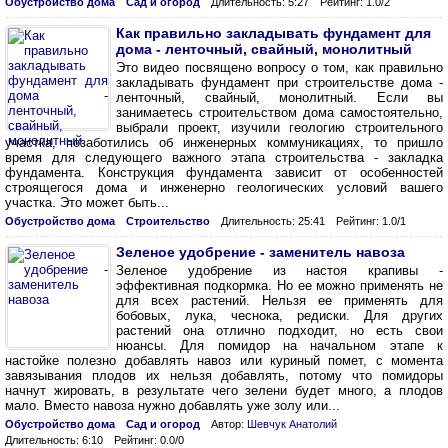
Обустройство дома
Сад и огород
Длительность: 5:27
Рейтинг: 1.0/2
Как правильно закладывать фундамент для
дома - ленточный, свайный, монолитный
Это видео посвящено вопросу о том, как правильно
закладывать фундамент при строительстве дома -
ленточный, свайный, монолитный. Если вы
занимаетесь строительством дома самостоятельно,
выбрали проект, изучили геологию строительного
участка, позаботились об инженерных коммуникациях, то пришло
время для следующего важного этапа строительства - закладка
фундамента. Конструкция фундамента зависит от особенностей
строящегося дома и инженерно геологических условий вашего
участка. Это может быть...
Обустройство дома
Строительство
Длительность: 25:41
Рейтинг: 1.0/1
Зеленое удобрение - заменитель навоза
Зеленое удобрение из настоя крапивы -
эффективная подкормка. Но ее можно применять не
для всех растений. Нельзя ее применять для
бобовых, лука, чеснока, редиски. Для других
растений она отлично подходит, но есть свои
нюансы. Для помидор на начальном этапе к
настойке полезно добавлять навоз или куриный помет, с момента
завязывания плодов их нельзя добавлять, потому что помидоры
начнут жировать, в результате чего зелени будет много, а плодов
мало. Вместо навоза нужно добавлять уже золу или...
Обустройство дома
Сад и огород
Автор:
Шевчук Анатолий
Длительность: 6:10
Рейтинг: 0.0/0