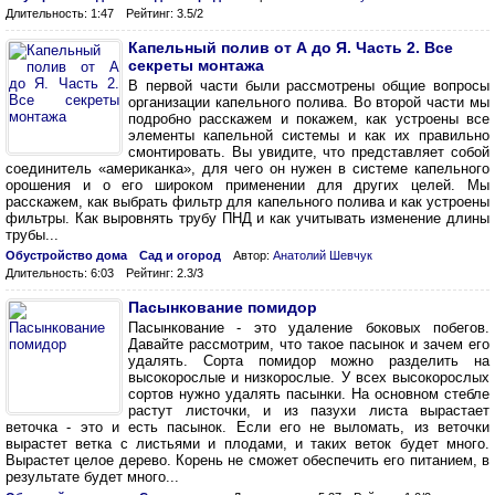
Длительность: 1:47
Рейтинг: 3.5/2
Капельный полив от А до Я. Часть 2. Все
секреты монтажа
В первой части были рассмотрены общие вопросы
организации капельного полива. Во второй части мы
подробно расскажем и покажем, как устроены все
элементы капельной системы и как их правильно
смонтировать. Вы увидите, что представляет собой
соединитель «американка», для чего он нужен в системе капельного
орошения и о его широком применении для других целей. Мы
расскажем, как выбрать фильтр для капельного полива и как устроены
фильтры. Как выровнять трубу ПНД и как учитывать изменение длины
трубы...
Обустройство дома
Сад и огород
Автор:
Анатолий Шевчук
Длительность: 6:03
Рейтинг: 2.3/3
Пасынкование помидор
Пасынкование - это удаление боковых побегов.
Давайте рассмотрим, что такое пасынок и зачем его
удалять. Сорта помидор можно разделить на
высокорослые и низкорослые. У всех высокорослых
сортов нужно удалять пасынки. На основном стебле
растут листочки, и из пазухи листа вырастает
веточка - это и есть пасынок. Если его не выломать, из веточки
вырастет ветка с листьями и плодами, и таких веток будет много.
Вырастет целое дерево. Корень не сможет обеспечить его питанием, в
результате будет много...