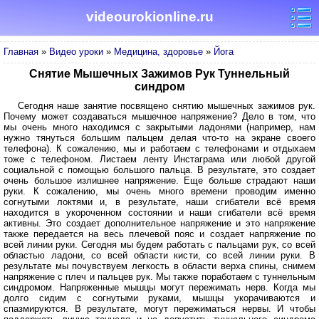
videourokionline.ru
Главная
»
Видео уроки
»
Медицина, здоровье
»
Йога
Снятие Мышечных Зажимов Рук Туннельный
синдром
Сегодня наше занятие посвящено снятию мышечных зажимов рук.
Почему может создаваться мышечное напряжение? Дело в том, что
мы очень много находимся с закрытыми ладонями (например, нам
нужно тянуться большим пальцем делая что-то на экране своего
телефона). К сожалению, мы и работаем с телефонами и отдыхаем
тоже с телефоном. Листаем ленту Инстаграма или любой другой
социальной с помощью большого пальца. В результате, это создает
очень большое излишнее напряжение. Еще больше страдают наши
руки. К сожалению, мы очень много времени проводим именно
согнутыми локтями и, в результате, наши сгибатели всё время
находится в укороченном состоянии и наши сгибатели всё время
активны. Это создает дополнительное напряжение и это напряжение
также передается на весь плечевой пояс и создает напряжение по
всей линии руки. Сегодня мы будем работать с пальцами рук, со всей
областью ладони, со всей области кисти, со всей линии руки. В
результате мы почувствуем легкость в области верха спины, снимем
напряжение с плеч и пальцев рук. Мы также поработаем с туннельным
синдромом. Напряженные мышцы могут пережимать нерв. Когда мы
долго сидим с согнутыми руками, мышцы укорачиваются и
спазмируются. В результате, могут пережиматься нервы. И чтобы