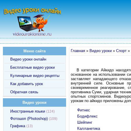
Главная
»
Видео уроки
»
Спорт
»
Меню сайта
Видео уроки онлайн
Бесплатные видео уроки
В категории Айкидо находят
основанное на использовании си
Кулинарные видео рецепты
заставляет нападающего отказ
внутренней силе. Основные пр
Как добавить урок
своевременное реагирование, с
Обратная связь
противника Суми, ударная техник
опытных спортсменов. Видеоур
урокам по айкидо приложены доп
Видео уроки
Фитнес
Иностранные языки
(124)
Бодифлекс
Фотошоп (Photoshop)
(109)
Шейпинг
Графика
(13)
Калланетика