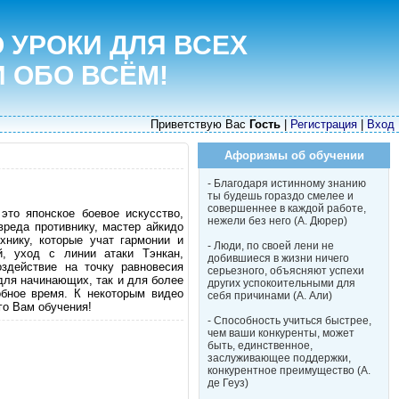
 УРОКИ ДЛЯ ВСЕХ
И ОБО ВСЁМ!
Приветствую Вас
Гость
|
Регистрация
|
Вход
Афоризмы об обучении
- Благодаря истинному знанию
ты будешь гораздо смелее и
совершеннее в каждой работе,
это японское боевое искусство,
нежели без него (А. Дюрер)
вреда противнику, мастер айкидо
нику, которые учат гармонии и
- Люди, по своей лени не
й, уход с линии атаки Тэнкан,
добившиеся в жизни ничего
оздействие на точку равновесия
серьезного, объясняют успехи
 для начинающих, так и для более
других успокоительными для
бное время. К некоторым видео
себя причинами (А. Али)
го Вам обучения!
- Способность учиться быстрее,
чем ваши конкуренты, может
быть, единственное,
заслуживающее поддержки,
конкурентное преимущество (А.
де Геуз)