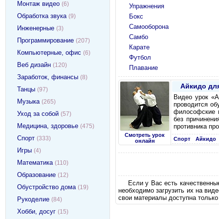
Монтаж видео
(6)
Упражнения
Обработка звука
(9)
Бокс
Самооборона
Инженерные
(3)
Самбо
Программирование
(207)
Карате
Компьютерные, офис
(6)
Футбол
Веб дизайн
(120)
Плавание
Заработок, финансы
(8)
Айкидо дл
Танцы
(97)
Видео урок «А
Музыка
(265)
проводится об
философские п
Уход за собой
(57)
без причинени
Медицина, здоровье
(475)
противника про
Смотреть урок
Спорт
(333)
Спорт
Айкидо
онлайн
Игры
(4)
Математика
(110)
Образование
(12)
Если у Вас есть качественны
Обустройство дома
(19)
необходимо загрузить их на вид
свои материалы доступна только
Рукоделие
(84)
Хобби, досуг
(15)