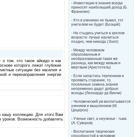
- Инвестиции в знания всегда
приносят наибольший доход (Б.
Франклин)
- Кто в учениках не бывал, тот
учителем не будет (Боэций)
- Не стыдись учиться в зрелом
возрасте: лучше научиться
поздно, чем никогда (Эзоп)
- Между человеком
образованным и
необразованным такая же
о том, что такое айкидо и как
разница, как между живым и
основе которого лежат глубокие
мертвым (Аристотель)
иктные ситуации без насилия и
кой и перенаправления энергии
- Если запастись терпением и
проявить старание, то
посеянные семена знания
непременно дадут добрые
всходы (Леонардо да Винчи)
- Человеческий ум воспитывается
учением и мышлением (М.
Цицерон)
в нашу коллекцию. Для этого Вам
- Ученье свет, а неученье - тьма
я уроков. Возможность добавлять
(А. Суворов)
- Воспитание творческих
способностей в человеке