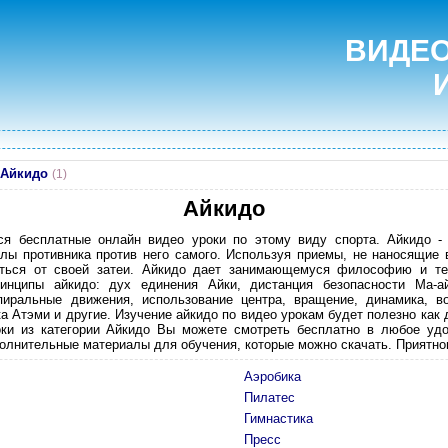
ВИДЕО
Айкидо
(1)
Айкидо
ся бесплатные онлайн видео уроки по этому виду спорта. Айкидо - 
лы противника против него самого. Используя приемы, не наносящие 
аться от своей затеи. Айкидо дает занимающемуся философию и тех
инципы айкидо: дух единения Айки, дистанция безопасности Ма-а
пиральные движения, использование центра, вращение, динамика, в
а Атэми и другие. Изучение айкидо по видео урокам будет полезно как
оки из категории Айкидо Вы можете смотреть бесплатно в любое удо
олнительные материалы для обучения, которые можно скачать. Приятно
Аэробика
Пилатес
Гимнастика
Пресс