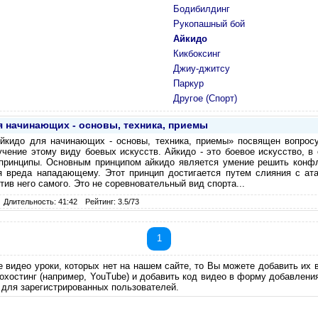
Бодибилдинг
Рукопашный бой
Айкидо
Кикбоксинг
Джиу-джитсу
Паркур
Другое (Спорт)
я начинающих - основы, техника, приемы
йкидо для начинающих - основы, техника, приемы» посвящен вопросу 
учение этому виду боевых искусств. Айкидо - это боевое искусство, в 
ринципы. Основным принципом айкидо является умение решить конфл
я вреда нападающему. Этот принцип достигается путем слияния с ата
тив него самого. Это не соревновательный вид спорта...
Длительность: 41:42
Рейтинг: 3.5/73
1
е видео уроки, которых нет на нашем сайте, то Вы можете добавить их 
еохостинг (например, YouTube) и добавить код видео в форму добавлени
 для зарегистрированных пользователей.