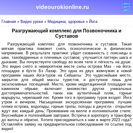
videourokionline.ru
Главная
»
Видео уроки
»
Медицина, здоровье
»
Йога
Разгружающий комплекс для Позвоночника и
Суставов
Разгружающий комплекс для позвоночника и суставов. Такая
мягкая практика поможет снять психологическое и физическое
напряжение. В результате практики: уйдет скованность с поясницы и
шеи, тазобедренных и плечевых суставов; улучшится паттерн шага и
дыхание; Вы почувствуете свободу во всем теле и лёгкость на душе.
Это видео снято в невероятном месте силы острова Маэ - на йога-
площадке в бухте Бэ Лазар. Это одна из двух жемчужин в новой
программе наших йога-туров на Сейшелы. Это чудеснейшее место,
закрытое для общей массы туристов, и доступное лишь для
эксклюзивных посещений. Место, кроме медитационной площадки на
каменном обрыве, включает множество других уникальных
достопримечательностей, таких как аутентичный пляж, горные
маршруты, черепаший лес. Кроме того в программу туров входят: Йога
утром и вечером; Насыщенная экскурсионная программа: лучшие
пляжи острова, водопады, горные тропы, походы в джунгли - открытия
ждут вас каждый день; Проживание на вилле в колониальном стиле;
Вкуснейшие и полезнейшие завтраки; Встреча в аэропорту и трансфер
до виллы и обратно. Хотите присоединиться к нам в марте 2023 года?
Оставляйте заявку на предварительное собеседование по ссылке под
видео!