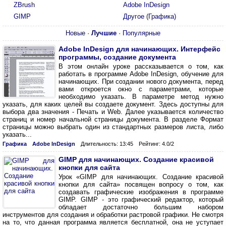
ZBrush
Adobe InDesign
GIMP
Другое (Графика)
Новые
·
Лучшие
·
Популярные
Adobe InDesign для начинающих. Интерфейс
программы, создание документа
В этом онлайн уроке рассказывается о том, как
работать в программе Adobe InDesign, обучение для
начинающих. При создании нового документа, перед
вами откроется окно с параметрами, которые
необходимо указать. В параметре метод нужно
указать, для каких целей вы создаете документ. Здесь доступны для
выбора два значения - Печать и Web. Далее указывается количество
страниц и номер начальной страницы документа. В разделе Формат
страницы можно выбрать один из стандартных размеров листа, либо
указать...
Графика
Adobe InDesign
Длительность: 13:45
Рейтинг: 4.0/2
GIMP для начинающих. Создание красивой
кнопки для сайта
Урок «GIMP для начинающих. Создание красивой
кнопки для сайта» посвящен вопросу о том, как
создавать графические изображения в программе
GIMP. GIMP - это графический редактор, который
обладает достаточно большим набором
инструментов для создания и обработки растровой графики. Не смотря
на то, что данная программа является бесплатной, она не уступает