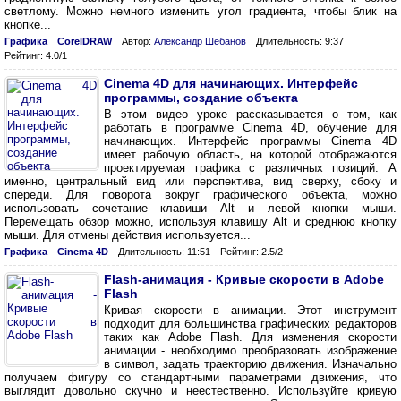
светлому. Можно немного изменить угол градиента, чтобы блик на
кнопке...
Графика
CorelDRAW
Автор:
Александр Шебанов
Длительность: 9:37
Рейтинг: 4.0/1
Cinema 4D для начинающих. Интерфейс
программы, создание объекта
В этом видео уроке рассказывается о том, как
работать в программе Cinema 4D, обучение для
начинающих. Интерфейс программы Cinema 4D
имеет рабочую область, на которой отображаются
проектируемая графика с различных позиций. А
именно, центральный вид или перспектива, вид сверху, сбоку и
спереди. Для поворота вокруг графического объекта, можно
использовать сочетание клавиши Alt и левой кнопки мыши.
Перемещать обзор можно, используя клавишу Alt и среднюю кнопку
мыши. Для отмены действия используется...
Графика
Cinema 4D
Длительность: 11:51
Рейтинг: 2.5/2
Flash-анимация - Кривые скорости в Adobe
Flash
Кривая скорости в анимации. Этот инструмент
подходит для большинства графических редакторов
таких как Adobe Flash. Для изменения скорости
анимации - необходимо преобразовать изображение
в символ, задать траекторию движения. Изначально
получаем фигуру со стандартными параметрами движения, что
выглядит довольно скучно и неестественно. Используйте кривую