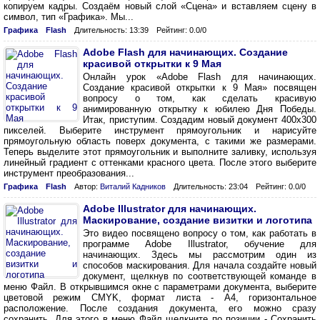
копируем кадры. Создаём новый слой «Сцена» и вставляем сцену в
символ, тип «Графика». Мы...
Графика
Flash
Длительность: 13:39
Рейтинг: 0.0/0
Adobe Flash для начинающих. Создание
красивой открытки к 9 Мая
Онлайн урок «Adobe Flash для начинающих.
Создание красивой открытки к 9 Мая» посвящен
вопросу о том, как сделать красивую
анимированную открытку к юбилею Дня Победы.
Итак, приступим. Создадим новый документ 400x300
пикселей. Выберите инструмент прямоугольник и нарисуйте
прямоугольную область поверх документа, с такими же размерами.
Теперь выделите этот прямоугольник и выполните заливку, используя
линейный градиент с оттенками красного цвета. После этого выберите
инструмент преобразования...
Графика
Flash
Автор:
Виталий Кадников
Длительность: 23:04
Рейтинг: 0.0/0
Adobe Illustrator для начинающих.
Маскирование, создание визитки и логотипа
Это видео посвящено вопросу о том, как работать в
программе Adobe Illustrator, обучение для
начинающих. Здесь мы рассмотрим один из
способов маскирования. Для начала создайте новый
документ, щелкнув по соответствующей команде в
меню Файл. В открывшимся окне с параметрами документа, выберите
цветовой режим CMYK, формат листа - А4, горизонтальное
расположение. После создания документа, его можно сразу
сохранить. Для этого в меню Файл щелкните по позиции - Сохранить