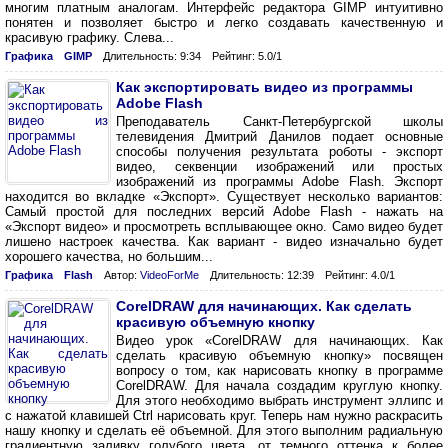
многим платным аналогам. Интерфейс редактора GIMP интуитивно
понятен и позволяет быстро и легко создавать качественную и
красивую графику. Слева...
Графика
GIMP
Длительность: 9:34
Рейтинг: 5.0/1
Как экспортировать видео из программы
Adobe Flash
Преподаватель Санкт-Петербургской школы
телевидения Дмитрий Данилов подает основные
способы получения результата роботы - экспорт
видео, секвенции изображений или простых
изображений из программы Adobe Flash. Экспорт
находится во вкладке «Экспорт». Существует несколько вариантов:
Самый простой для последних версий Adobe Flash - нажать на
«Экспорт видео» и просмотреть всплывающее окно. Само видео будет
лишено настроек качества. Как вариант - видео изначально будет
хорошего качества, но большим...
Графика
Flash
Автор:
VideoForMe
Длительность: 12:39
Рейтинг: 4.0/1
CorelDRAW для начинающих. Как сделать
красивую объемную кнопку
Видео урок «CorelDRAW для начинающих. Как
сделать красивую объемную кнопку» посвящен
вопросу о том, как нарисовать кнопку в программе
CorelDRAW. Для начала создадим круглую кнопку.
Для этого необходимо выбрать инструмент эллипс и
с нажатой клавишей Ctrl нарисовать круг. Теперь нам нужно раскрасить
нашу кнопку и сделать её объемной. Для этого выполним радиальную
градиентную заливку голубого цвета, от темного оттенка к более