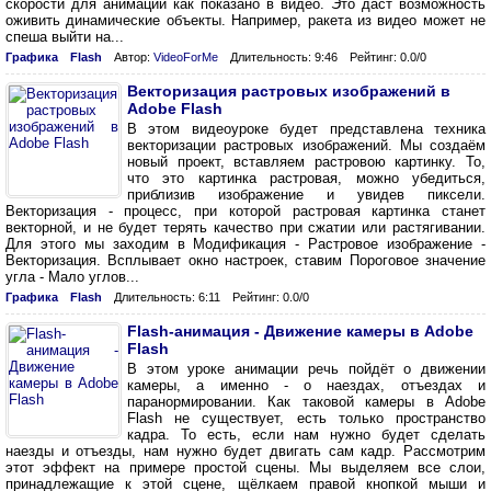
скорости для анимации как показано в видео. Это даст возможность
оживить динамические объекты. Например, ракета из видео может не
спеша выйти на...
Графика
Flash
Автор:
VideoForMe
Длительность: 9:46
Рейтинг: 0.0/0
Векторизация растровых изображений в
Adobe Flash
В этом видеоуроке будет представлена техника
векторизации растровых изображений. Мы создаём
новый проект, вставляем растровою картинку. То,
что это картинка растровая, можно убедиться,
приблизив изображение и увидев пиксели.
Векторизация - процесс, при которой растровая картинка станет
векторной, и не будет терять качество при сжатии или растягивании.
Для этого мы заходим в Модификация - Растровое изображение -
Векторизация. Всплывает окно настроек, ставим Пороговое значение
угла - Мало углов...
Графика
Flash
Длительность: 6:11
Рейтинг: 0.0/0
Flash-анимация - Движение камеры в Adobe
Flash
В этом уроке анимации речь пойдёт о движении
камеры, а именно - о наездах, отъездах и
паранормировании. Как таковой камеры в Adobe
Flash не существует, есть только пространство
кадра. То есть, если нам нужно будет сделать
наезды и отъезды, нам нужно будет двигать сам кадр. Рассмотрим
этот эффект на примере простой сцены. Мы выделяем все слои,
принадлежащие к этой сцене, щёлкаем правой кнопкой мыши и