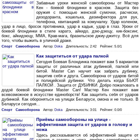
Забавные уроки женской самообороны от Мастер
Кен - боевой блондинки в красном. Защита без
оружия с помощью женской сумочки, расчески,
дезодоранта, кошелька, дезинфектора для рук,
телефона, квитанцией за комуналку. Удар коленом,
удар в лицо, бросок противника, удар в кадык, удар в глаз. Уроки от
боевой блондинки в стиле каратэ, айкидо, дзю-дзюцу, кик-боксинг,
бокс, айкидзюцу, ММА, Крав-мага, бразильское джиу-джитсу. Всё для
того, чтобы выжить в уличной драке.
Спорт
Самооборона
Автор:
Doka
Длительность: 2:42
Рейтинг: 5.0/1
Как защититься от удара палкой
Сегодня Боевая Блондинка покажет вам 5 вариантов
защиты от различных атак дубинкой, палкой или
битой. Master Can научит как забрать дубинку,
защитив себя и друга. Самооборона от ударов битой
и полицейской дубинки. Что делать когда БЬЮТ
ПАЛКОЙ . Защита от ДУБИНКИ. Добро пожаловать в
додзё боевой блондинки Master Can! Мастер Кен покажет вам
всевозможное в искусстве единоборств! Как защитить себя от ударов
дубинкой. Как обороняться на улицах Беларуси, омона и не только. В
Беларуси сегодня...
Спорт
Самооборона
Автор:
Doka
Длительность: 3:01
Рейтинг: 0.0/0
Приёмы самообороны на улице -
эффективная защита от ударов в голову и
ножа
Здесь рассказывается об эффективной защите от
ударов в голову и ножа, приёмы самообороны на