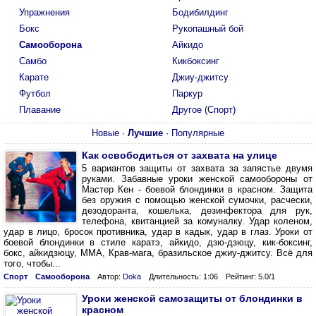
Упражнения
Бодибилдинг
Бокс
Рукопашный бой
Самооборона
Айкидо
Самбо
Кикбоксинг
Карате
Джиу-джитсу
Футбол
Паркур
Плавание
Другое (Спорт)
Новые
·
Лучшие
·
Популярные
Как освободиться от захвата на улице
5 вариантов защиты от захвата за запястье двумя
руками. Забавные уроки женской самообороны от
Мастер Кен - боевой блондинки в красном. Защита
без оружия с помощью женской сумочки, расчески,
дезодоранта, кошелька, дезинфектора для рук,
телефона, квитанцией за комуналку. Удар коленом,
удар в лицо, бросок противника, удар в кадык, удар в глаз. Уроки от
боевой блондинки в стиле каратэ, айкидо, дзю-дзюцу, кик-боксинг,
бокс, айкидзюцу, ММА, Крав-мага, бразильское джиу-джитсу. Всё для
того, чтобы...
Спорт
Самооборона
Автор:
Doka
Длительность: 1:06
Рейтинг: 5.0/1
Уроки женской самозащиты от блондинки в
красном