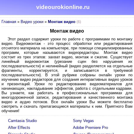
videourokionline.ru
Главная
»
Видео уроки
»
Монтаж видео
(6)
Монтаж видео
Этот раздел содержит уроки по работе с программами по монтажу
видео. Видеомонтаж - это процесс обработки или редактирования
отснятого материала на компьютере, при помощи специализированных
программ, которые называются видеоредакторы. Монтаж видео
состоит из трех этапов: захват видео, монтаж и сжатие. Существует
линейный видеомонтаж (урезание сцен без нарушения их
последовательности) и нелинейный (видео разделяется на отдельные
фрагменты, корректируется, и записывается в требуемой
последовательности). В этой рубрике собраны онлайн уроки по
изучению видео редакторов для создания интерактивных видео уроков
и презентаций. Уроки по редактированию видеоматериалов для
начинающих, накладывание эффектов, работа с отдельными кадрами.
Вы узнаете, как работать в профессиональных программах для
многодорожечной записи, редактирования и качественного монтажа
видео и аудио потоков. Все онлайн уроки Вы можете бесплатно
смотреть и скачать прилагающиеся материалы к ним. Приятного Вам
обучения!
Camtasia Studio
Sony Vegas
After Effects
Adobe Premiere Pro