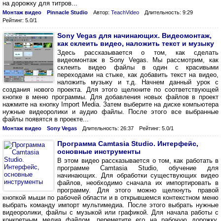
на дорожку для титров...
Монтаж видео
Pinnacle Studio
Автор:
TeachVideo
Длительность: 9:29
Рейтинг: 5.0/1
Sony Vegas для начинающих. Видеомонтаж,
как склеить видео, наложить текст и музыку
Здесь рассказывается о том, как сделать
видеомонтаж в Sony Vegas. Мы рассмотрим, как
склеить видео файлы в один с красивыми
переходами на стыке, как добавить текст на видео,
наложить музыку и т.д. Начнем данный урок с
создания нового проекта. Для этого щелкните по соответствующей
кнопке в меню программы. Для добавления новых файлов в проект
нажмите на кнопку Import Media. Затем выберите на диске компьютера
нужные видеоролики и аудио файлы. После этого все выбранные
файлы появятся в проекте...
Монтаж видео
Sony Vegas
Длительность: 26:37
Рейтинг: 5.0/1
Программа Camtasia Studio. Интерфейс,
основные инструменты
В этом видео рассказывается о том, как работать в
программе Camtasia Studio, обучение для
начинающих. Для обработки существующих видео
файлов, необходимо сначала их импортировать в
программу. Для этого можно щелкнуть правой
кнопкой мыши по рабочей области и в открывшемся контекстном меню
выбрать команду импорт мультимедиа. После этого выбрать нужные
видеоролики, файлы с музыкой или графикой. Для начала работы с
конкретным медиа файлом, переметите его на рабочую дорожку.