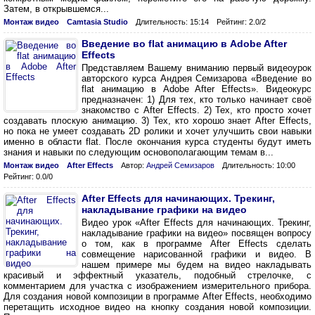
Затем, в открывшемся...
Монтаж видео
Camtasia Studio
Длительность: 15:14
Рейтинг: 2.0/2
Введение во flat анимацию в Adobe After
Effects
Представляем Вашему вниманию первый видеоурок
авторского курса Андрея Семизарова «Введение во
flat анимацию в Adobe After Effects». Видеокурс
предназначен: 1) Для тех, кто только начинает своё
знакомство с After Effects. 2) Тех, кто просто хочет
создавать плоскую анимацию. 3) Тех, кто хорошо знает After Effects,
но пока не умеет создавать 2D ролики и хочет улучшить свои навыки
именно в области flat. После окончания курса студенты будут иметь
знания и навыки по следующим основополагающим темам в...
Монтаж видео
After Effects
Автор:
Андрей Семизаров
Длительность: 10:00
Рейтинг: 0.0/0
After Effects для начинающих. Трекинг,
накладывание графики на видео
Видео урок «After Effects для начинающих. Трекинг,
накладывание графики на видео» посвящен вопросу
о том, как в программе After Effects сделать
совмещение нарисованной графики и видео. В
нашем примере мы будем на видео накладывать
красивый и эффектный указатель, подобный стрелочке, с
комментарием для участка с изображением измерительного прибора.
Для создания новой композиции в программе After Effects, необходимо
перетащить исходное видео на кнопку создания новой композиции.