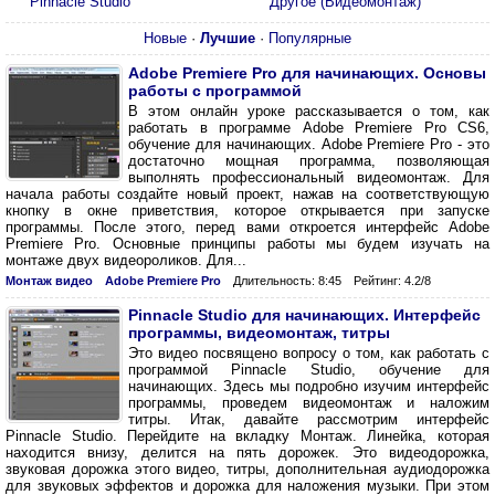
Pinnacle Studio
Другое (Видеомонтаж)
Новые
·
Лучшие
·
Популярные
Adobe Premiere Pro для начинающих. Основы
работы с программой
В этом онлайн уроке рассказывается о том, как
работать в программе Adobe Premiere Pro CS6,
обучение для начинающих. Adobe Premiere Pro - это
достаточно мощная программа, позволяющая
выполнять профессиональный видеомонтаж. Для
начала работы создайте новый проект, нажав на соответствующую
кнопку в окне приветствия, которое открывается при запуске
программы. После этого, перед вами откроется интерфейс Adobe
Premiere Pro. Основные принципы работы мы будем изучать на
монтаже двух видеороликов. Для...
Монтаж видео
Adobe Premiere Pro
Длительность: 8:45
Рейтинг: 4.2/8
Pinnacle Studio для начинающих. Интерфейс
программы, видеомонтаж, титры
Это видео посвящено вопросу о том, как работать с
программой Pinnacle Studio, обучение для
начинающих. Здесь мы подробно изучим интерфейс
программы, проведем видеомонтаж и наложим
титры. Итак, давайте рассмотрим интерфейс
Pinnacle Studio. Перейдите на вкладку Монтаж. Линейка, которая
находится внизу, делится на пять дорожек. Это видеодорожка,
звуковая дорожка этого видео, титры, дополнительная аудиодорожка
для звуковых эффектов и дорожка для наложения музыки. При этом