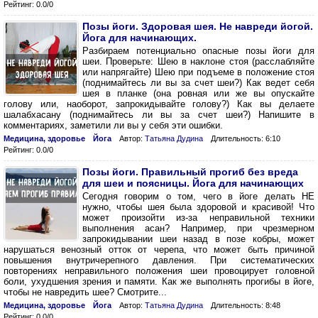
Рейтинг: 0.0/0
Позы йоги. Здоровая шея. Не навреди йогой.
Йога для начинающих.
Разбираем потенциально опасные позы йоги для
шеи. Проверьте: Шею в наклоне стоя (расслабляйте
или напрягайте) Шею при подъеме в положение стоя
(поднимайтесь ли вы за счет шеи?) Как ведет себя
шея в планке (она ровная или же вы опускайте
голову или, наоборот, запрокидывайте голову?) Как вы делаете
шалабхасану (поднимайтесь ли вы за счет шеи?) Напишите в
комментариях, заметили ли вы у себя эти ошибки.
Медицина, здоровье
Йога
Автор:
Татьяна Дудина
Длительность: 6:10
Рейтинг: 0.0/0
Позы йоги. Правильный прогиб без вреда
для шеи и поясницы. Йога для начинающих
Сегодня говорим о том, чего в йоге делать НЕ
нужно, чтобы шея была здоровой и красивой! Что
может произойти из-за неправильной техники
выполнения асан? Например, при чрезмерном
запрокидывании шеи назад в позе кобры, может
нарушаться венозный отток от черепа, что может быть причиной
повышения внутричерепного давления. При систематических
повторениях неправильного положения шеи провоцирует головной
боли, ухудшения зрения и памяти. Как же выполнять прогибы в йоге,
чтобы не навредить шее? Смотрите...
Медицина, здоровье
Йога
Автор:
Татьяна Дудина
Длительность: 8:48
Рейтинг: 0.0/0