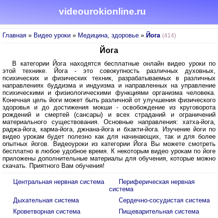
videourokionline.ru
Главная
»
Видео уроки
»
Медицина, здоровье
»
Йога
(414)
Йога
В категории Йога находятся бесплатные онлайн видео уроки по
этой технике. Йога - это совокупность различных духовных,
психических и физических техник, разрабатываемых в различных
направлениях буддизма и индуизма и направленных на управление
психическими и физиологическими функциями организма человека.
Конечная цель йоги может быть различной от улучшения физического
здоровья и до достижения мокши - освобождение из круговорота
рождений и смертей (сансары) и всех страданий и ограничений
материального существования. Основные направления: хатха-йога,
раджа-йога, карма-йога, джнана-йога и бхакти-йога. Изучение йоги по
видео урокам будет полезно как для начинающих, так и для более
опытных йогов. Видеоуроки из категории Йога Вы можете смотреть
бесплатно в любое удобное время. К некоторым видео урокам по йоге
приложены дополнительные материалы для обучения, которые можно
скачать. Приятного Вам обучения!
Центральная нервная система
Периферическая нервная
система
Дыхательная система
Сердечно-сосудистая система
Кроветворная система
Пищеварительная система