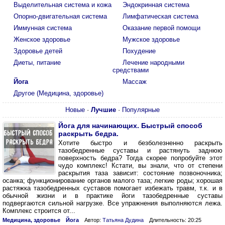
Выделительная система и кожа
Эндокринная система
Опорно-двигательная система
Лимфатическая система
Иммунная система
Оказание первой помощи
Женское здоровье
Мужское здоровье
Здоровье детей
Похудение
Диеты, питание
Лечение народными
средствами
Йога
Массаж
Другое (Медицина, здоровье)
Новые
·
Лучшие
·
Популярные
Йога для начинающих. Быстрый способ
раскрыть бедра.
Хотите быстро и безболезненно раскрыть
тазобедренные суставы и растянуть заднюю
поверхность бедра? Тогда скорее попробуйте этот
чудо комплекс! Кстати, вы знали, что от степени
раскрытия таза зависит: состояние позвоночника;
осанка; функционирование органов малого таза; легкие роды; хорошая
растяжка тазобедренных суставов помогает избежать травм, т.к. и в
обычной жизни и в практике йоги тазобедренные суставы
подвергаются сильной нагрузке. Все упражнения выполняются лежа.
Комплекс строится от...
Медицина, здоровье
Йога
Автор:
Татьяна Дудина
Длительность: 20:25