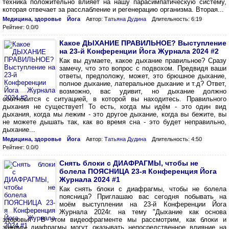
техника положительно влияет на нашу парасимпатическую систему,
которая отвечает за расслабление и регенерацию организма. Вторая...
Медицина, здоровье
Йога
Автор:
Татьяна Дудина
Длительность: 6:19
Рейтинг: 0.0/0
Какое ДЫХАНИЕ ПРАВИЛЬНОЕ? Выступление
на 23-й Конференции Йога Журнала 2024 #2
Как вы думаете, какое дыхание правильное? Сразу
замечу, что это вопрос с подвохом. Предвидя ваши
ответы, предположу, может, это брюшное дыхание,
полное дыхание, латеральное дыхание и т.д? Ответ,
возможно, вас удивит, но дыхание должно
соотносится с ситуацией, в которой вы находитесь. Правильного
дыхания не существует! То есть, когда мы идём - это один вид
дыхания, когда мы лежим - это другое дыхание, когда вы бежите, вы
не можете дышать так, как во время сна - это будет неправильно,
дыхание...
Медицина, здоровье
Йога
Автор:
Татьяна Дудина
Длительность: 4:50
Рейтинг: 0.0/0
Снять блоки с ДИАФРАГМЫ, чтобы не
болела ПОЯСНИЦА 23-я Конференция Йога
Журнала 2024 #1
Как снять блоки с диафрагмы, чтобы не болела
поясница? Приглашаю вас сегодня побывать на
моём выступлении на 23-й Конференции Йога
Журнала 2024г. на тему "Дыхание как основа
здоровья". В этом видеофрагменте мы рассмотрим, как блоки и
зажимы диафрагмы могут оказывать непосредственное влияние на