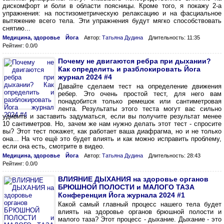
дискомфорт и боли в области поясницы. Кроме того, я покажу 2-а
упражнения: на постизометрическую релаксацию и на фасциальное
вытяжение всего тела. Эти упражнения будут мягко способствовать
снятию...
Медицина, здоровье
Йога
Автор:
Татьяна Дудина
Длительность: 11:35
Рейтинг: 0.0/0
Почему не двигаются ребра при дыхании?
Как определить и разблокировать Йога
журнал 2024 #4
Давайте сделаем тест на определение движения
ребер. Это очень простой тест, для него вам
понадобится только ремешок или сантиметровая
лента. Результаты этого теста могут вас сильно
удивить и заставить задуматься, если вы получите результат менее
10 сантиметров. Но, зачем же нам нужно делать этот тест - спросите
вы? Этот тест покажет, как работает ваша диафрагма, но и не только
она... На что ещё это будет влиять и как можно исправить проблему,
если она есть, смотрите в видео.
Медицина, здоровье
Йога
Автор:
Татьяна Дудина
Длительность: 28:43
Рейтинг: 0.0/0
ВЛИЯНИЕ ДЫХАНИЯ на здоровье органов
БРЮШНОЙ ПОЛОСТИ и МАЛОГО ТАЗА
Конференция Йога журнала 2024 #1
Какой самый главный процесс нашего тела будет
влиять на здоровье органов брюшной полости и
малого таза? Этот процесс - дыхание. Дыхание - это