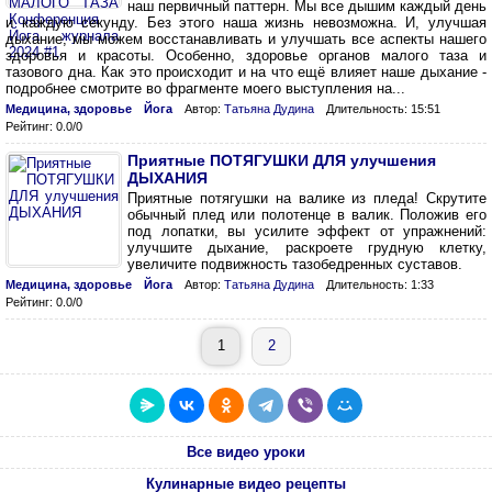
наш первичный паттерн. Мы все дышим каждый день
и каждую секунду. Без этого наша жизнь невозможна. И, улучшая
дыхание, мы можем восстанавливать и улучшать все аспекты нашего
здоровья и красоты. Особенно, здоровье органов малого таза и
тазового дна. Как это происходит и на что ещё влияет наше дыхание -
подробнее смотрите во фрагменте моего выступления на...
Медицина, здоровье
Йога
Автор:
Татьяна Дудина
Длительность: 15:51
Рейтинг: 0.0/0
Приятные ПОТЯГУШКИ ДЛЯ улучшения
ДЫХАНИЯ
Приятные потягушки на валике из пледа! Скрутите
обычный плед или полотенце в валик. Положив его
под лопатки, вы усилите эффект от упражнений:
улучшите дыхание, раскроете грудную клетку,
увеличите подвижность тазобедренных суставов.
Медицина, здоровье
Йога
Автор:
Татьяна Дудина
Длительность: 1:33
Рейтинг: 0.0/0
1
2
Все видео уроки
Кулинарные видео рецепты