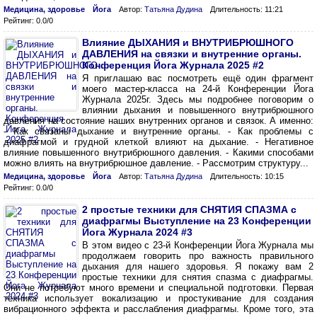
Медицина, здоровье
Йога
Автор:
Татьяна Дудина
Длительность: 11:21
Рейтинг: 0.0/0
Влияние ДЫХАНИЯ и ВНУТРИБРЮШНОГО
ДАВЛЕНИЯ на связки и внутренние органы.
Конференция Йога Журнала 2025 #2
Я приглашаю вас посмотреть ещё один фрагмент
моего мастер-класса на 24-й Конференции Йога
Журнала 2025г. Здесь мы подробнее поговорим о
влиянии дыхания и повышенного внутрибрюшного
давления на состояние наших внутренних органов и связок. А именно:
- Как связаны дыхание и внутренние органы. - Как проблемы с
диафрагмой и грудной клеткой влияют на дыхание. - Негативное
влияние повышенного внутрибрюшного давления. - Какими способами
можно влиять на внутрибрюшное давление. - Рассмотрим структуру...
Медицина, здоровье
Йога
Автор:
Татьяна Дудина
Длительность: 10:15
Рейтинг: 0.0/0
2 простые техники для СНЯТИЯ СПАЗМА с
диафрагмы Выступление на 23 Конференции
Йога Журнала 2024 #3
В этом видео с 23-й Конференции Йога Журнала мы
продолжаем говорить про важность правильного
дыхания для нашего здоровья. Я покажу вам 2
простые техники для снятия спазма с диафрагмы.
Они не потребуют много времени и специальной подготовки. Первая
техника использует вокализацию и простукивание для создания
вибрационного эффекта и расслабления диафрагмы. Кроме того, эта