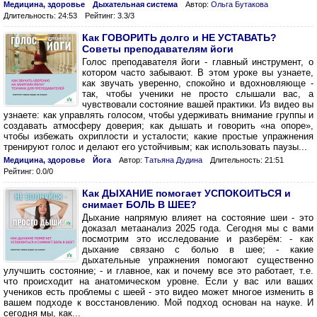
Медицина, здоровье
Дыхательная система
Автор:
Ольга Бутакова
Длительность: 24:53
Рейтинг: 3.3/3
Как ГОВОРИТЬ долго и НЕ УСТАВАТЬ?
Советы преподавателям йоги
Голос преподавателя йоги - главный инструмент, о
котором часто забывают. В этом уроке вы узнаете,
как звучать уверенно, спокойно и вдохновляюще -
так, чтобы ученики не просто слышали вас, а
чувствовали состояние вашей практики. Из видео вы
узнаете: как управлять голосом, чтобы удерживать внимание группы и
создавать атмосферу доверия; как дышать и говорить «на опоре»,
чтобы избежать охриплости и усталости; какие простые упражнения
тренируют голос и делают его устойчивым; как использовать паузы...
Медицина, здоровье
Йога
Автор:
Татьяна Дудина
Длительность: 21:51
Рейтинг: 0.0/0
Как ДЫХАНИЕ помогает УСПОКОИТЬСЯ и
снимает БОЛЬ В ШЕЕ?
Дыхание напрямую влияет на состояние шеи - это
доказал метаанализ 2025 года. Сегодня мы с вами
посмотрим это исследование и разберём: - как
дыхание связано с болью в шее; - какие
дыхательные упражнения помогают существенно
улучшить состояние; - и главное, как и почему все это работает, т.е.
что происходит на анатомическом уровне. Если у вас или ваших
учеников есть проблемы с шеей - это видео может многое изменить в
вашем подходе к восстановлению. Мой подход основан на науке. И
сегодня мы, как...