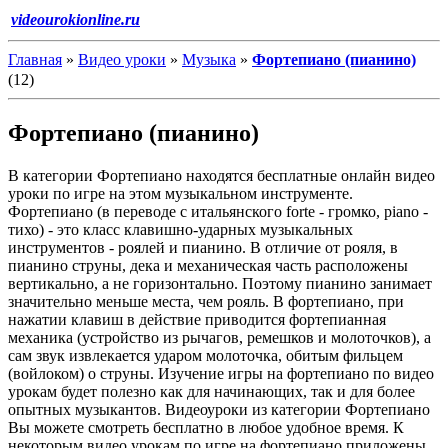
videourokionline.ru
Главная
»
Видео уроки
»
Музыка
»
Фортепиано (пианино)
(12)
Фортепиано (пианино)
В категории Фортепиано находятся бесплатные онлайн видео
уроки по игре на этом музыкальном инструменте.
Фортепиано (в переводе с итальянского forte - громко, piano -
тихо) - это класс клавишно-ударных музыкальных
инструментов - роялей и пианино. В отличие от рояля, в
пианино струны, дека и механическая часть расположены
вертикально, а не горизонтально. Поэтому пианино занимает
значительно меньше места, чем рояль. В фортепиано, при
нажатии клавиш в действие приводится фортепианная
механика (устройство из рычагов, ремешков и молоточков), а
сам звук извлекается ударом молоточка, обитым фильцем
(войлоком) о струны. Изучение игры на фортепиано по видео
урокам будет полезно как для начинающих, так и для более
опытных музыкантов. Видеоуроки из категории Фортепиано
Вы можете смотреть бесплатно в любое удобное время. К
некоторым видео урокам по игре на фортепиано приложены