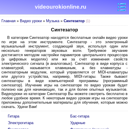
videourokionline.ru
Главная
»
Видео уроки
»
Музыка
»
Синтезатор
(1)
Синтезатор
В категории Синтезатор находятся бесплатные онлайн видео уроки
по игре на этом инструменте. Синтезатор - это электронный
музыкальный инструмент, создающий звук, используя один или
несколько генераторов звуковых волн. Требуемое звучание
достигается методом настройки параметров центрального процессора
(в цифровых моделях) или же за счёт изменения свойств
электрического сигнала (в аналоговых). Синтезатор в виде корпуса с
клавиатурой, называется клавишным, а без клавиатуры -
синтезаторным модулем, который управляется от MIDI-клавиатуры
или другого устройства, например, MIDI-гитары. Также бывают
синтезаторы в виде компьютерной программы (программный
синтезатор). Изучение игры на синтезаторе по видео урокам будет
полезно как для начинающих, так и для более опытных музыкантов.
Видеоуроки из категории Синтезатор Вы можете смотреть бесплатно в
любое удобное время. К некоторым видео урокам игры на синтезаторе
приложены дополнительные материалы для обучения, которые можно
скачать. Удачи Вам!
Гитара
Бас-гитара
Электрогитара
Ударные