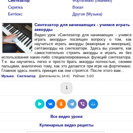
Синтезатор
Фортепиано (пианино)
Скрипка
Вокал
Битбокс
Другое (Музыка)
Синтезатор для начинающих - учимся играть
аккорды
Видео урок «Синтезатор для начинающих - учимся
играть аккорды» посвящен вопросу о том, как
научиться играть аккорды (мажорные и минорные),
септаккорды на синтезаторе. Здесь вы узнаете, как
самостоятельно строить аккорды и играть их без
использования каких-либо специализированных функций синтезатора.
Т.е. вы научитесь легко и просто брать аккорды полностью, своими
пальцами, аналогично тому, как это делается при игре на фортепиано.
Главное здесь понять принцип как они строятся. После этого вам...
Музыка
Синтезатор
Длительность: 14:41
Рейтинг: 5.0/2
1
Все видео уроки
Кулинарные видео рецепты