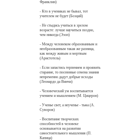
Франклин)
- Кто в учениках не бывал, тот
учителем не будет (Боэций)
- Не стыдись учиться в зрелом
возрасте: лучше научиться поздно,
чем никогда (Эзоп)
- Между человеком образованным и
необразованным такая же разница,
как между живым и мертвым
(Аристотель)
- Если запастись терпением и проявить
старание, то посеянные семена знания
непременно дадут добрые всходы
(Леонардо да Винчи)
- Человеческий ум воспитывается
учением и мышлением (М. Цицерон)
- Ученье свет, а неученье - тьма (А.
Суворов)
- Воспитание творческих
способностей в человеке
основывается на развитии
самостоятельного мышления (П.
Капица)