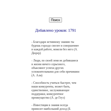
Добавлено уроков: 1791
- Благодаря истинному знанию ты
будешь гораздо смелее и совершеннее
в каждой работе, нежели без него (А.
Дюрер)
- Люди, по своей лени не добившиеся
в жизни ничего серьезного,
объясняют успехи других
успокоительными для себя причинами
(А. Али)
- Способность учиться быстрее, чем
ваши конкуренты, может быть,
единственное, заслуживающее
поддержки, конкурентное
преимущество (А. де Геуз)
- Инвестиции в знания всегда
приносят наибольший доход (Б.