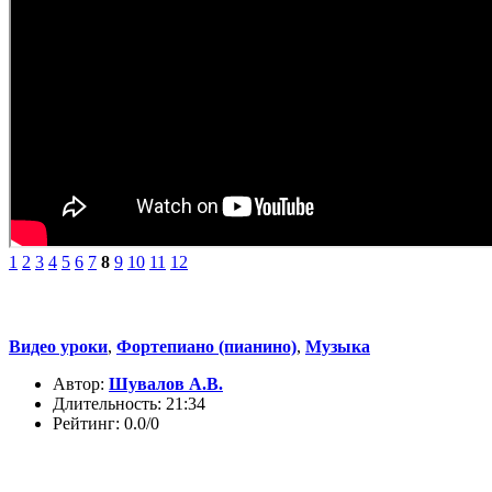
1
2
3
4
5
6
7
8
9
10
11
12
Видео уроки
,
Фортепиано (пианино)
,
Музыка
Автор:
Шувалов А.В.
Длительность: 21:34
Рейтинг: 0.0/0