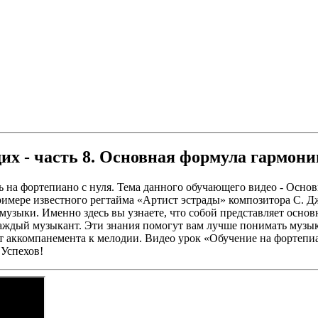
ВИДЕО
х - часть 8. Основная формула гармони
ть на фортепиано с нуля. Тема данного обучающего видео - Основ
примере известного регтайма «Артист эстрады» композитора С. Д
 музыки. Именно здесь вы узнаете, что собой представляет осно
аждый музыкант. Эти знания помогут вам лучше понимать музыку
аккомпанемента к мелодии. Видео урок «Обучение на фортепиа
 Успехов!