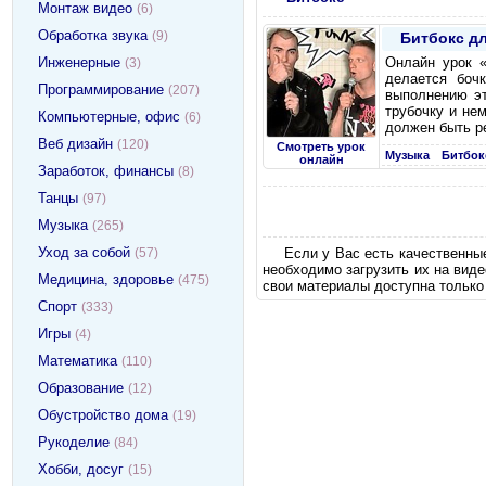
Монтаж видео
(6)
Обработка звука
(9)
Битбокс дл
Инженерные
Онлайн урок «
(3)
делается боч
Программирование
(207)
выполнению эт
трубочку и не
Компьютерные, офис
(6)
должен быть ре
Веб дизайн
(120)
Смотреть урок
Музыка
Битбок
онлайн
Заработок, финансы
(8)
Танцы
(97)
Музыка
(265)
Уход за собой
Если у Вас есть качественны
(57)
необходимо загрузить их на вид
Медицина, здоровье
(475)
свои материалы доступна только
Спорт
(333)
Игры
(4)
Математика
(110)
Образование
(12)
Обустройство дома
(19)
Рукоделие
(84)
Хобби, досуг
(15)