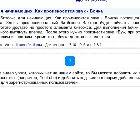
я начинающих. Как произносится звук - Бочка
Битбокс для начинающих. Как произносится звук - Бочка» посвящен 
ка. Здесь профессиональный битбоксер Вахтанг будет обучать сво
отого достаточно простого элемента битбокса. Для выполнения бочки
много вытянуть вперед. После этого нужно произнести звук «Бу», при э
зким и коротким. Кроме того, бочка должна выполняться...
с
Автор:
Школа битбокса
Длительность: 7:10
Рейтинг: 1.8/4
1
е видео уроки, которых нет на нашем сайте, то Вы можете добавить их 
еохостинг (например, YouTube) и добавить код видео в форму добавлени
 для зарегистрированных пользователей.