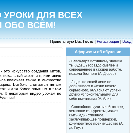
 УРОКИ ДЛЯ ВСЕХ
И ОБО ВСЁМ!
Приветствую Вас
Гость
|
Регистрация
|
Вход
Афоризмы об обучении
- Благодаря истинному знанию
ты будешь гораздо смелее и
совершеннее в каждой работе,
- это искусство создания битов,
нежели без него (А. Дюрер)
, вокальный скрэтчинг, имитацию
окса включает также и множество
- Люди, по своей лени не
ициях. Битбокс считается пятым
добившиеся в жизни ничего
 так и для более опытных в этом
серьезного, объясняют успехи
я. К некоторым видео урокам по
других успокоительными для
бучения!
себя причинами (А. Али)
- Способность учиться быстрее,
чем ваши конкуренты, может
быть, единственное,
заслуживающее поддержки,
конкурентное преимущество (А.
де Геуз)