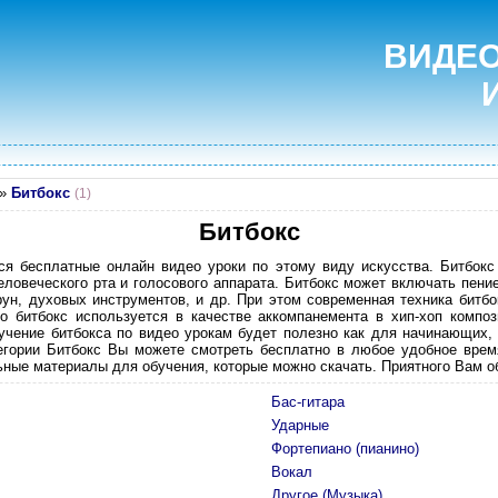
ВИДЕО
»
Битбокс
(1)
Битбокс
ся бесплатные онлайн видео уроки по этому виду искусства. Битбокс 
ловеческого рта и голосового аппарата. Битбокс может включать пение
рун, духовых инструментов, и др. При этом современная техника битб
то битбокс используется в качестве аккомпанемента в хип-хоп композ
учение битбокса по видео урокам будет полезно как для начинающих,
егории Битбокс Вы можете смотреть бесплатно в любое удобное врем
ные материалы для обучения, которые можно скачать. Приятного Вам о
Бас-гитара
Ударные
Фортепиано (пианино)
Вокал
Другое (Музыка)