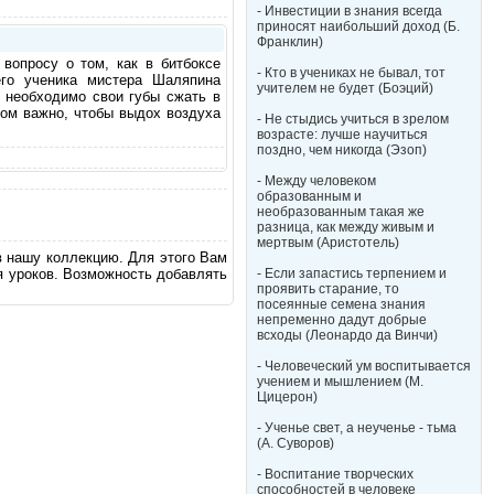
- Инвестиции в знания всегда
приносят наибольший доход (Б.
Франклин)
вопросу о том, как в битбоксе
- Кто в учениках не бывал, тот
его ученика мистера Шаляпина
учителем не будет (Боэций)
, необходимо свои губы сжать в
том важно, чтобы выдох воздуха
- Не стыдись учиться в зрелом
возрасте: лучше научиться
поздно, чем никогда (Эзоп)
- Между человеком
образованным и
необразованным такая же
разница, как между живым и
мертвым (Аристотель)
в нашу коллекцию. Для этого Вам
я уроков. Возможность добавлять
- Если запастись терпением и
проявить старание, то
посеянные семена знания
непременно дадут добрые
всходы (Леонардо да Винчи)
- Человеческий ум воспитывается
учением и мышлением (М.
Цицерон)
- Ученье свет, а неученье - тьма
(А. Суворов)
- Воспитание творческих
способностей в человеке