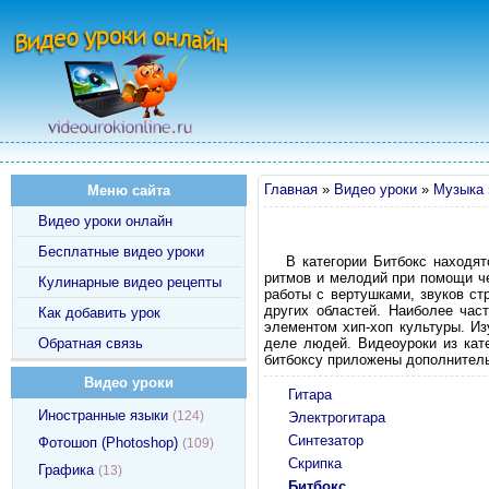
Главная
»
Видео уроки
»
Музыка
Меню сайта
Видео уроки онлайн
Бесплатные видео уроки
В категории Битбокс находят
ритмов и мелодий при помощи че
Кулинарные видео рецепты
работы с вертушками, звуков ст
других областей. Наиболее час
Как добавить урок
элементом хип-хоп культуры. Из
Обратная связь
деле людей. Видеоуроки из кат
битбоксу приложены дополнитель
Видео уроки
Гитара
Иностранные языки
(124)
Электрогитара
Синтезатор
Фотошоп (Photoshop)
(109)
Скрипка
Графика
(13)
Битбокс