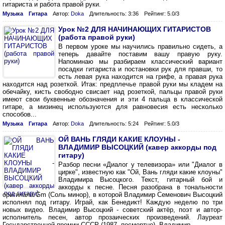
гитариста и работа правой руки.
Музыка
Гитара
Автор:
Doka
Длительность: 3:36
Рейтинг: 5.0/3
Урок №2 ДЛЯ НАЧИНАЮЩИХ ГИТАРИСТОВ
(работа правой руки)
В первом уроке мы научились правильно сидеть, а
теперь давайте поставим вашу правую руку.
Напоминаю мы разбираем классический вариант
посадки гитариста и постановки рук для правши, то
есть левая рука находится на грифе, а правая рука
находится над розеткой. Итак: предплечье правой руки мы кладем на
обечайку, кисть свободно свисает над розеткой, пальцы правой руки
имеют свои буквенные обозначения и эти 4 пальца в классической
гитаре, а мизинец используются для равновесия есть несколько
способов...
Музыка
Гитара
Автор:
Doka
Длительность: 5:24
Рейтинг: 5.0/3
ОЙ ВАНЬ ГЛЯДИ КАКИЕ КЛОУНЫ -
ВЛАДИМИР ВЫСОЦКИЙ (кавер аккорды под
гитару)
Разбор песни «Диалог у телевизора» или "Диалог в
цирке", известную как "Ой, Вань гляди какие клоуны"
Владимира Высоцкого. Текст, гитарный бой и
аккорды к песне. Песня разобрана в тональности
оригинала Gm (Соль минор), в которой Владимир Семенович Высоцкий
исполнял под гитару. Играй, как Бенедикт! Каждую неделю по три
новых видео. Владимир Высоцкий - советский актёр, поэт и автор-
исполнитель песен, автор прозаических произведений. Лауреат
Государственной премии СССР (1987, посмертно). Владимир...