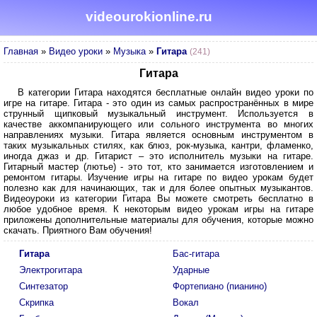
videourokionline.ru
Главная
»
Видео уроки
»
Музыка
»
Гитара
(241)
Гитара
В категории Гитара находятся бесплатные онлайн видео уроки по
игре на гитаре. Гитара - это один из самых распространённых в мире
струнный щипковый музыкальный инструмент. Используется в
качестве аккомпанирующего или сольного инструмента во многих
направлениях музыки. Гитара является основным инструментом в
таких музыкальных стилях, как блюз, рок-музыка, кантри, фламенко,
иногда джаз и др. Гитарист – это исполнитель музыки на гитаре.
Гитарный мастер (лютье) - это тот, кто занимается изготовлением и
ремонтом гитары. Изучение игры на гитаре по видео урокам будет
полезно как для начинающих, так и для более опытных музыкантов.
Видеоуроки из категории Гитара Вы можете смотреть бесплатно в
любое удобное время. К некоторым видео урокам игры на гитаре
приложены дополнительные материалы для обучения, которые можно
скачать. Приятного Вам обучения!
Гитара
Бас-гитара
Электрогитара
Ударные
Синтезатор
Фортепиано (пианино)
Скрипка
Вокал