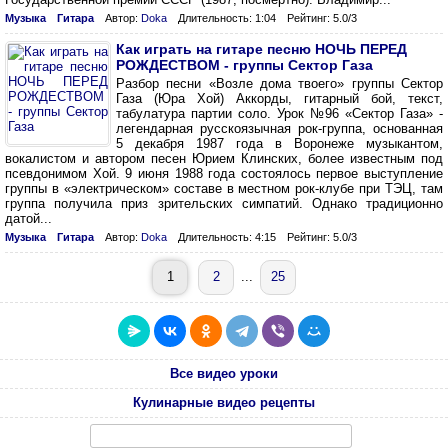
Музыка
Гитара
Автор:
Doka
Длительность: 1:04
Рейтинг: 5.0/3
Как играть на гитаре песню НОЧЬ ПЕРЕД
РОЖДЕСТВОМ - группы Сектор Газа
Разбор песни «Возле дома твоего» группы Сектор
Газа (Юра Хой) Аккорды, гитарный бой, текст,
табулатура партии соло. Урок №96 «Сектор Газа» -
легендарная русскоязычная рок-группа, основанная
5 декабря 1987 года в Воронеже музыкантом,
вокалистом и автором песен Юрием Клинских, более известным под
псевдонимом Хой. 9 июня 1988 года состоялось первое выступление
группы в «электрическом» составе в местном рок-клубе при ТЭЦ, там
группа получила приз зрительских симпатий. Однако традиционно
датой...
Музыка
Гитара
Автор:
Doka
Длительность: 4:15
Рейтинг: 5.0/3
1
2
...
25
Все видео уроки
Кулинарные видео рецепты