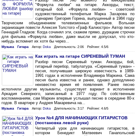
Разбор песни "Уно моменто" из кинофильма
"Формула любви" на гитаре. Аккорды, текст,
гитарный бой. «Формула любви» - советский
художественный телефильм Марка Захарова по
сценарию Григория Горина, выпущенный в 1984 году
Творческим объединением телевизионных фильмов. Вольная
экранизация повести Алексея Толстого «Граф Калиостро» Автор песни
Геннадий Гладков: Когда сочинял эти, скажем прямо, дурацкие строчки
для фильма «Формула любви», даже мысли не допускал, что кто-
нибудь вспомнит их хотя бы через...
Музыка
Гитара
Автор:
Doka
Длительность: 2:06
Рейтинг: 4.5/6
Как играть на гитаре СИРЕНЕВЫЙ ТУМАН
Разбор песни Сиреневый туман. Аккорды, бой,
гитарный перебор, табулатура. «Сиреневый туман» -
песня, получившая широкую известность в 1989-
1991 годах в исполнении Владимира Маркина. Сама
песня была известна и ранее, однако доподлинно
неизвестно время её появления. Ранее песню
исполняли другие музыканты, существует вариант в исполнении
Аркадия Северного, записанный в 1977 году. По собственным
воспоминаниям, сам Маркин впервые услышал песню в середине 80-х
годов. В квартире у Андрея Макаревича на...
Музыка
Гитара
Автор:
Doka
Длительность: 3:17
Рейтинг: 4.6/5
Урок №4 ДЛЯ НАЧИНАЮЩИХ ГИТАРИСТОВ
(постановка левой руки)
Четвертый урок для начинающих гитаристов, в
котором Бенедикт Матвеевич Ганапольский