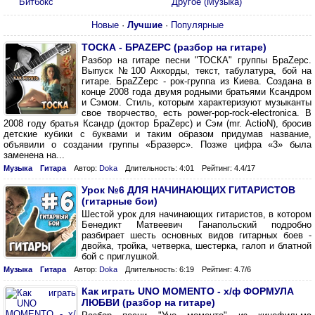
Битбокс
Другое (Музыка)
Новые
·
Лучшие
·
Популярные
ТОСКА - БРАZЕРС (разбор на гитаре)
Разбор на гитаре песни "ТОСКА" группы БраZерс.
Выпуск №100 Аккорды, текст, табулатура, бой на
гитаре. БраZZерс - рок-группа из Киева. Создана в
конце 2008 года двумя родными братьями Ксандром
и Сэмом. Стиль, которым характеризуют музыканты
свое творчество, есть power-pop-rock-electronica. В
2008 году братья Ксандр (доктор БраZерс) и Сэм (mr. ActioN), бросив
детские кубики с буквами и таким образом придумав название,
объявили о создании группы «Бразерс». Позже цифра «3» была
заменена на...
Музыка
Гитара
Автор:
Doka
Длительность: 4:01
Рейтинг: 4.4/17
Урок №6 ДЛЯ НАЧИНАЮЩИХ ГИТАРИСТОВ
(гитарные бои)
Шестой урок для начинающих гитаристов, в котором
Бенедикт Матвеевич Ганапольский подробно
разбирает шесть основных видов гитарных боев -
двойка, тройка, четверка, шестерка, галоп и блатной
бой с приглушкой.
Музыка
Гитара
Автор:
Doka
Длительность: 6:19
Рейтинг: 4.7/6
Как играть UNO MOMENTO - х/ф ФОРМУЛА
ЛЮБВИ (разбор на гитаре)