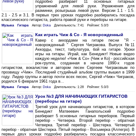
подробно разбирает 11 основных гитарных
упражнений для левой руки. Упражнения для
разминки, розыгрыша левой руки. Версии 1.1 - 1.5.
2.1 - 2.5 и 3.1. В первых трех уроках подробно разбирались посадка
классического гитариста, работа правой руки и переборы на гитаре.
Музыка
Гитара
Автор:
Doka
Длительность: 7:41
Рейтинг: 5.0/3
Как играть Чиж & Co - Я новорожденный
Кавер с аккордами на гитаре песни "Я -
новорожденный " Сергея Чигракова. Выпуск №11
Аккорды, текст, табулатура, бой на гитаре. Уроки
игры на гитары. Играй, как Бенедикт! Новые видео
каждую неделю! «Чиж & Со» (Чиж и Ко) - российская
рок-группа, созданная в начале 1990-х годов
гитаристом, вокалистом и автором песен Сергеем Чиграковым по
прозвищу «Чиж». Последний студийный альбом группы вышел в 1999
году. Лидер группы и автор почти всех песен, Сергей «Чиж» Чиграков,
родился 6 февраля 1961 года в...
Музыка
Гитара
Автор:
Doka
Длительность: 1:28
Рейтинг: 5.0/3
Урок №3 ДЛЯ НАЧИНАЮЩИХ ГИТАРИСТОВ
(переборы на гитаре)
Третий урок для начинающих гитаристов, в котором
Бенедикт Матвеевич Ганапольский подробно
разбирает 5 основных гитарных переборов. Первый
перебор - Четверка. Второй перебор - обратная
Четверка. Третий перебор - Шестерка. Четвертый
перебор - обратная Шестерка. Пятый перебор - Восьмерка (Аллегро). В
первых двух уроках подробно разбирались посадка классического