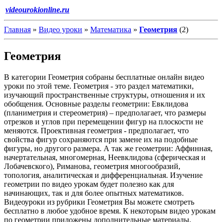
videourokionline.ru
Главная
»
Видео уроки
»
Математика
»
Геометрия
(2)
Геометрия
В категории Геометрия собраны бесплатные онлайн видео
уроки по этой теме. Геометрия - это раздел математики,
изучающий пространственные структуры, отношения и их
обобщения. Основные разделы геометрии: Евклидова
(планиметрия и стереометрия) – предполагает, что размеры
отрезков и углов при перемещении фигур на плоскости не
меняются. Проективная геометрия - предполагает, что
свойства фигур сохраняются при замене их на подобные
фигуры, но другого размера. А так же геометрии: Аффинная,
начертательная, многомерная, Неевклидова (сферическая и
Лобачевского), Риманова, геометрия многообразий,
топология, аналитическая и дифференциальная. Изучение
геометрии по видео урокам будет полезно как для
начинающих, так и для более опытных математиков.
Видеоуроки из рубрики Геометрия Вы можете смотреть
бесплатно в любое удобное время. К некоторым видео урокам
по геометрии приложены дополнительные материалы,