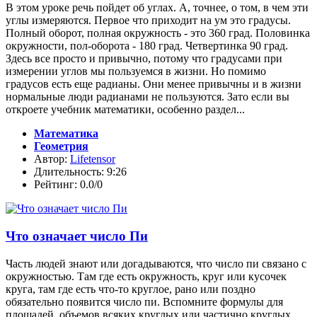
В этом уроке речь пойдет об углах. А, точнее, о том, в чем эти
углы измеряются. Первое что приходит на ум это градусы.
Полный оборот, полная окружность - это 360 град. Половинка
окружности, пол-оборота - 180 град. Четвертинка 90 град.
Здесь все просто и привычно, потому что градусами при
измерении углов мы пользуемся в жизни. Но помимо
градусов есть еще радианы. Они менее привычны и в жизни
нормальные люди радианами не пользуются. Зато если вы
откроете учебник математики, особенно раздел...
Математика
Геометрия
Автор:
Lifetensor
Длительность: 9:26
Рейтинг: 0.0/0
Что означает число Пи
Часть людей знают или догадываются, что число пи связано с
окружностью. Там где есть окружность, круг или кусочек
круга, там где есть что-то круглое, рано или поздно
обязательно появится число пи. Вспомните формулы для
площадей, объемов всяких круглых или частично круглых