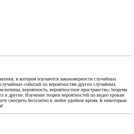
 УРОКИ ДЛЯ ВСЕХ
И ОБО ВСЁМ!
ематики, в котором изучаются закономерности случайных
х случайных событий по вероятностям других случайных
еличины, вероятность, вероятностное пространство, теорема
ел и другие. Изучение теории вероятностей по видео урокам
ете смотреть бесплатно в любое удобное время. К некоторым
я!