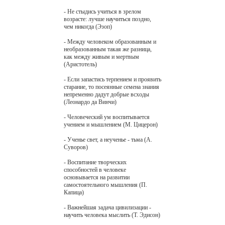
- Не стыдись учиться в зрелом
возрасте: лучше научиться поздно,
чем никогда (Эзоп)
- Между человеком образованным и
необразованным такая же разница,
как между живым и мертвым
(Аристотель)
- Если запастись терпением и проявить
старание, то посеянные семена знания
непременно дадут добрые всходы
(Леонардо да Винчи)
- Человеческий ум воспитывается
учением и мышлением (М. Цицерон)
- Ученье свет, а неученье - тьма (А.
Суворов)
- Воспитание творческих
способностей в человеке
основывается на развитии
самостоятельного мышления (П.
Капица)
- Важнейшая задача цивилизации -
научить человека мыслить (Т. Эдисон)