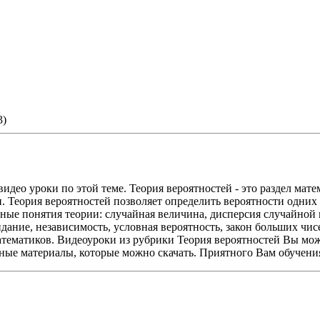
ВИДЕО
3)
идео уроки по этой теме. Теория вероятностей - это раздел мат
и. Теория вероятностей позволяет определить вероятности одни
ные понятия теории: случайная величина, дисперсия случайной в
дание, независимость, условная вероятность, закон больших чис
атематиков. Видеоуроки из рубрики Теория вероятностей Вы мож
ные материалы, которые можно скачать. Приятного Вам обучени