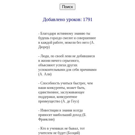
Добавлено уроков: 1791
- Благодаря истинному знанию ты
будешь гораздо смелее и совершеннее
в каждой работе, нежели без него (А.
Дюрер)
- Люди, по своей лени не добившиеся
в жизни ничего серьезного,
объясняют успехи других
успокоительными для себя причинами
(А. Али)
- Способность учиться быстрее, чем
ваши конкуренты, может быть,
единственное, заслуживающее
поддержки, конкурентное
преимущество (А. де Геуз)
- Инвестиции в знания всегда
приносят наибольший доход (Б.
Франклин)
- Кто в учениках не бывал, тот
учителем не будет (Боэций)