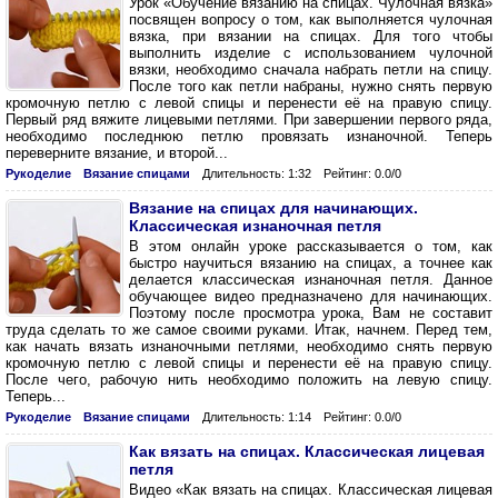
Урок «Обучение вязанию на спицах. Чулочная вязка»
посвящен вопросу о том, как выполняется чулочная
вязка, при вязании на спицах. Для того чтобы
выполнить изделие с использованием чулочной
вязки, необходимо сначала набрать петли на спицу.
После того как петли набраны, нужно снять первую
кромочную петлю с левой спицы и перенести её на правую спицу.
Первый ряд вяжите лицевыми петлями. При завершении первого ряда,
необходимо последнюю петлю провязать изнаночной. Теперь
переверните вязание, и второй...
Рукоделие
Вязание спицами
Длительность: 1:32
Рейтинг: 0.0/0
Вязание на спицах для начинающих.
Классическая изнаночная петля
В этом онлайн уроке рассказывается о том, как
быстро научиться вязанию на спицах, а точнее как
делается классическая изнаночная петля. Данное
обучающее видео предназначено для начинающих.
Поэтому после просмотра урока, Вам не составит
труда сделать то же самое своими руками. Итак, начнем. Перед тем,
как начать вязать изнаночными петлями, необходимо снять первую
кромочную петлю с левой спицы и перенести её на правую спицу.
После чего, рабочую нить необходимо положить на левую спицу.
Теперь...
Рукоделие
Вязание спицами
Длительность: 1:14
Рейтинг: 0.0/0
Как вязать на спицах. Классическая лицевая
петля
Видео «Как вязать на спицах. Классическая лицевая