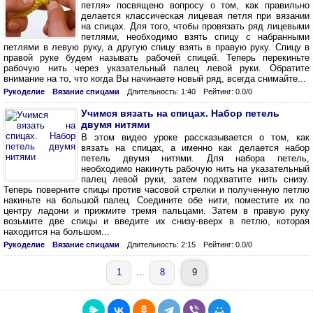
петля» посвящено вопросу о том, как правильно
делается классическая лицевая петля при вязании
на спицах. Для того, чтобы провязать ряд лицевыми
петлями, необходимо взять спицу с набранными
петлями в левую руку, а другую спицу взять в правую руку. Спицу в
правой руке будем называть рабочей спицей. Теперь перекиньте
рабочую нить через указательный палец левой руки. Обратите
внимание на то, что когда Вы начинаете новый ряд, всегда снимайте...
Рукоделие
Вязание спицами
Длительность: 1:40
Рейтинг: 0.0/0
Учимся вязать на спицах. Набор петель
двумя нитями
В этом видео уроке рассказывается о том, как
вязать на спицах, а именно как делается набор
петель двумя нитями. Для набора петель,
необходимо накинуть рабочую нить на указательный
палец левой руки, затем подхватите нить снизу.
Теперь поверните спицы против часовой стрелки и полученную петлю
накиньте на большой палец. Соедините обе нити, поместите их по
центру ладони и прижмите тремя пальцами. Затем в правую руку
возьмите две спицы и введите их снизу-вверх в петлю, которая
находится на большом...
Рукоделие
Вязание спицами
Длительность: 2:15
Рейтинг: 0.0/0
1
...
8
9