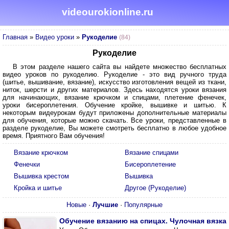
videourokionline.ru
Главная
»
Видео уроки
»
Рукоделие
(84)
Рукоделие
В этом разделе нашего сайта вы найдете множество бесплатных
видео уроков по рукоделию. Рукоделие - это вид ручного труда
(шитье, вышивание, вязание), искусство изготовления вещей из ткани,
ниток, шерсти и других материалов. Здесь находятся уроки вязания
для начинающих, вязание крючком и спицами, плетение фенечек,
уроки бисероплетения. Обучение кройке, вышивке и шитью. К
некоторым видеурокам будут приложены дополнительные материалы
для обучения, которые можно скачать. Все уроки, представленные в
разделе рукоделие, Вы можете смотреть бесплатно в любое удобное
время. Приятного Вам обучения!
Вязание крючком
Вязание спицами
Фенечки
Бисероплетение
Вышивка крестом
Вышивка
Кройка и шитье
Другое (Рукоделие)
Новые
·
Лучшие
·
Популярные
Обучение вязанию на спицах. Чулочная вязка