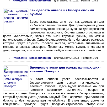
Рукоделие
Бисероплетение
Длительность: 10:11
Рейтинг: 1.5/2
Как сделать ангела из бисера своими
руками
Здесь рассказывается о том, как сделать ангела
из бисера своими руками. Для прохождения урока
вам потребуются ножницы, кусачки для отрезания
проволоки, проволока, бусины разного размера и
цвета. Желательно, чтобы это были круглые бусины, но можно
использовать и бисер. Одна бусина должна быть большого размера,
которая будет служить головой ангела, остальные значительно
меньше и разных размеров. Проволоку можно купить в магазине
для рукоделия, или использовать любую имеющуюся в хозяйстве...
Рукоделие
Бисероплетение
Длительность: 13:23
Рейтинг: 1.0/1
Бисероплетение для самых начинающих -
элемент Поворот
В этом онлайн уроке рассказывается о
бисероплетении для самых начинающих -
элемент Поворот. Здесь будет показано как при
плетении крестиком выполнить поворот и
закрепить концы. Поворот - это основной элемент в бисероплетении,
который должен уметь делать каждый. Так, например, при плетении
браслета, без поворота вам не обойтись. В этом видео уроке на
конкретном примере будет продемонстрировано выполнение