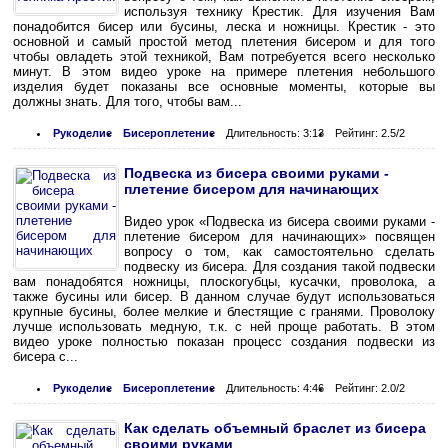
используя технику Крестик. Для изучения Вам
понадобится бисер или бусины, леска и ножницы. Крестик - это
основной и самый простой метод плетения бисером и для того
чтобы овладеть этой техникой, Вам потребуется всего несколько
минут. В этом видео уроке на примере плетения небольшого
изделия будет показаны все основные моменты, которые вы
должны знать. Для того, чтобы вам...
Рукоделие
Бисероплетение
Длительность: 3:13
Рейтинг: 2.5/2
Подвеска из бисера своими руками -
плетение бисером для начинающих
Видео урок «Подвеска из бисера своими руками -
плетение бисером для начинающих» посвящен
вопросу о том, как самостоятельно сделать
подвеску из бисера. Для создания такой подвески
вам понадобятся ножницы, плоскогубцы, кусачки, проволока, а
также бусины или бисер. В данном случае будут использоваться
крупные бусины, более мелкие и блестящие с гранями. Проволоку
лучше использовать медную, т.к. с ней проще работать. В этом
видео уроке полностью показан процесс создания подвески из
бисера с...
Рукоделие
Бисероплетение
Длительность: 4:46
Рейтинг: 2.0/2
Как сделать объемный браслет из бисера
своими руками