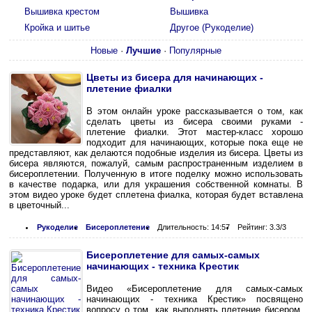
Вышивка крестом
Вышивка
Кройка и шитье
Другое (Рукоделие)
Новые
·
Лучшие
·
Популярные
Цветы из бисера для начинающих -
плетение фиалки
В этом онлайн уроке рассказывается о том, как
сделать цветы из бисера своими руками -
плетение фиалки. Этот мастер-класс хорошо
подходит для начинающих, которые пока еще не
представляют, как делаются подобные изделия из бисера. Цветы из
бисера являются, пожалуй, самым распространенным изделием в
бисероплетении. Полученную в итоге поделку можно использовать
в качестве подарка, или для украшения собственной комнаты. В
этом видео уроке будет сплетена фиалка, которая будет вставлена
в цветочный...
Рукоделие
Бисероплетение
Длительность: 14:57
Рейтинг: 3.3/3
Бисероплетение для самых-самых
начинающих - техника Крестик
Видео «Бисероплетение для самых-самых
начинающих - техника Крестик» посвящено
вопросу о том, как выполнять плетение бисером,