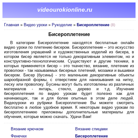
videourokionline.ru
Главная
»
Видео уроки
»
Рукоделие
»
Бисероплетение
(8)
Бисероплетение
В категории Бисероплетение находятся бесплатные онлайн
видео уроки по плетению бисером. Бисероплетение – это искусство
изготовления украшений и художественных изделий из бисера, в
котором бисер является не только декоративным элементом, но и
конструктивно-технологическим. Существуют и другие техники, в
которых применяется бисер – это ткачество, вязание, плетение из
проволоки - так называемых бисерных плетений, мозаики и вышивки
бисером. Бисер (бусины) - это маленькие декоративные объекты
шарообразной формы, с отверстием для нанизывания на нитку,
леску или проволоку. Бусины могут быть изготовлены из различных
материалов - янтарь, стекло, дерево и т.д. Изучение
бисероплетения по видео урокам будет полезно как для
начинающих, так и для более опытных в этом деле людей.
Видеоуроки из рубрики Бисероплетение Вы можете смотреть
бесплатно в любое удобное время. К некоторым видео урокам по
бисероплетениею приложены дополнительные материалы для
обучения, которые можно скачать. Удачи Вам!
Вязание крючком
Вязание спицами
Фенечки
Бисероплетение