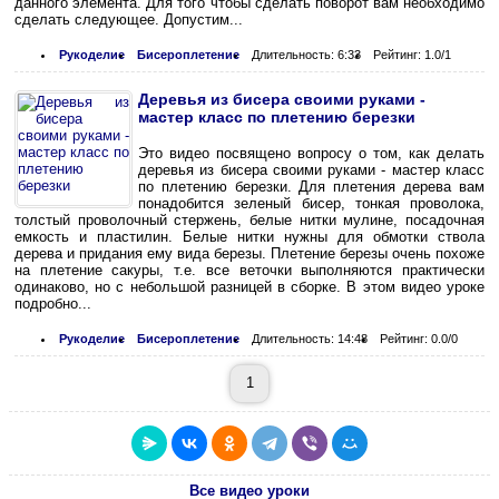
данного элемента. Для того чтобы сделать поворот вам необходимо
сделать следующее. Допустим...
Рукоделие
Бисероплетение
Длительность: 6:33
Рейтинг: 1.0/1
Деревья из бисера своими руками -
мастер класс по плетению березки
Это видео посвящено вопросу о том, как делать
деревья из бисера своими руками - мастер класс
по плетению березки. Для плетения дерева вам
понадобится зеленый бисер, тонкая проволока,
толстый проволочный стержень, белые нитки мулине, посадочная
емкость и пластилин. Белые нитки нужны для обмотки ствола
дерева и придания ему вида березы. Плетение березы очень похоже
на плетение сакуры, т.е. все веточки выполняются практически
одинаково, но с небольшой разницей в сборке. В этом видео уроке
подробно...
Рукоделие
Бисероплетение
Длительность: 14:48
Рейтинг: 0.0/0
1
Все видео уроки