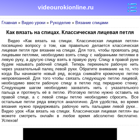
videourokionline.ru
Главная
»
Видео уроки
»
Рукоделие
»
Вязание спицами
Как вязать на спицах. Классическая лицевая петля
Видео «Как вязать на спицах. Классическая лицевая петля»
посвящено вопросу о том, как правильно делается классическая
лицевая петля при вязании на спицах. Для того, чтобы провязать ряд
лицевыми петлями, необходимо взять спицу с набранными петлями в
левую руку, а другую спицу взять в правую руку. Спицу в правой руке
будем называть рабочей спицей. Теперь перекиньте рабочую нить
через указательный палец левой руки. Обратите внимание на то, что
когда Вы начинаете новый ряд, всегда снимайте кромочную петлю
непровязанной. Для того чтобы связать следующую петлю лицевой,
необходимо ввести рабочую спицу в петлю под переднюю стенку.
Следующим шагом необходимо захватить нить с указательного
пальца и протянуть её в петлю. Итоговую петлю нужно оставить на
правой спице, а с левой спицы петлю необходимо сбросить. Все
остальные петли ряда вяжутся аналогично. Для удобства, во время
вязания нужно придерживать рабочую нить пальцами левой руки...
Видео урок «Как вязать на спицах. Классическая лицевая петля» вы
можете смотреть онлайн в любое время абсолютно бесплатно.
Успехов!