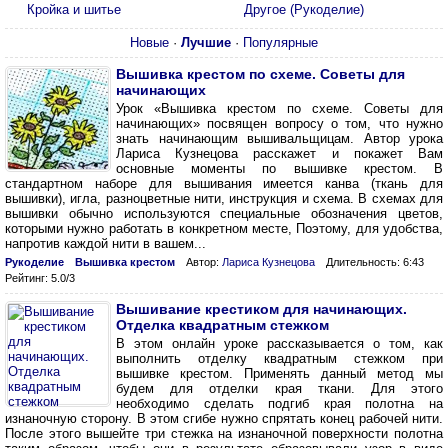
Кройка и шитье
Другое (Рукоделие)
Новые
·
Лучшие
·
Популярные
Вышивка крестом по схеме. Советы для
начинающих
Урок «Вышивка крестом по схеме. Советы для
начинающих» посвящен вопросу о том, что нужно
знать начинающим вышивальщицам. Автор урока
Лариса Кузнецова расскажет и покажет Вам
основные моменты по вышивке крестом. В
стандартном наборе для вышивания имеется канва (ткань для
вышивки), игла, разноцветные нити, инструкция и схема. В схемах для
вышивки обычно используются специальные обозначения цветов,
которыми нужно работать в конкретном месте, Поэтому, для удобства,
напротив каждой нити в вашем...
Рукоделие
Вышивка крестом
Автор:
Лариса Кузнецова
Длительность: 6:43
Рейтинг: 5.0/3
Вышивание крестиком для начинающих.
Отделка квадратным стежком
В этом онлайн уроке рассказывается о том, как
выполнить отделку квадратным стежком при
вышивке крестом. Применять данный метод мы
будем для отделки края ткани. Для этого
необходимо сделать подгиб края полотна на
изнаночную сторону. В этом сгибе нужно спрятать конец рабочей нити.
После этого вышейте три стежка на изнаночной поверхности полотна