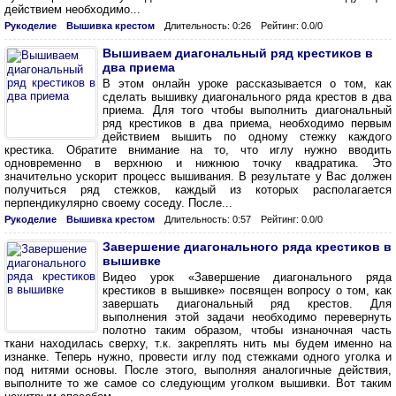
действием необходимо...
Рукоделие
Вышивка крестом
Длительность: 0:26
Рейтинг: 0.0/0
Вышиваем диагональный ряд крестиков в
два приема
В этом онлайн уроке рассказывается о том, как
сделать вышивку диагонального ряда крестов в два
приема. Для того чтобы выполнить диагональный
ряд крестиков в два приема, необходимо первым
действием вышить по одному стежку каждого
крестика. Обратите внимание на то, что иглу нужно вводить
одновременно в верхнюю и нижнюю точку квадратика. Это
значительно ускорит процесс вышивания. В результате у Вас должен
получиться ряд стежков, каждый из которых располагается
перпендикулярно своему соседу. После...
Рукоделие
Вышивка крестом
Длительность: 0:57
Рейтинг: 0.0/0
Завершение диагонального ряда крестиков в
вышивке
Видео урок «Завершение диагонального ряда
крестиков в вышивке» посвящен вопросу о том, как
завершать диагональный ряд крестов. Для
выполнения этой задачи необходимо перевернуть
полотно таким образом, чтобы изнаночная часть
ткани находилась сверху, т.к. закреплять нить мы будем именно на
изнанке. Теперь нужно, провести иглу под стежками одного уголка и
под нитями основы. После этого, выполняя аналогичные действия,
выполните то же самое со следующим уголком вышивки. Вот таким