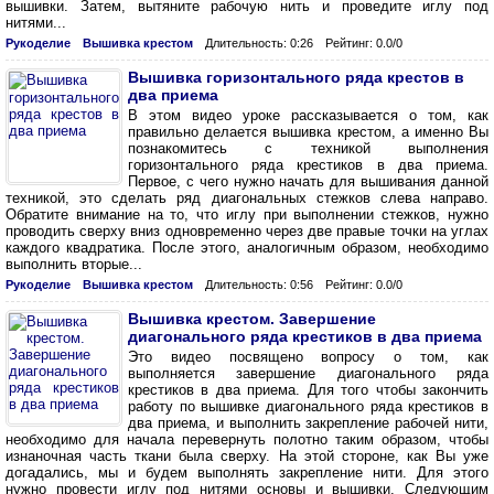
вышивки. Затем, вытяните рабочую нить и проведите иглу под
нитями...
Рукоделие
Вышивка крестом
Длительность: 0:26
Рейтинг: 0.0/0
Вышивка горизонтального ряда крестов в
два приема
В этом видео уроке рассказывается о том, как
правильно делается вышивка крестом, а именно Вы
познакомитесь с техникой выполнения
горизонтального ряда крестиков в два приема.
Первое, с чего нужно начать для вышивания данной
техникой, это сделать ряд диагональных стежков слева направо.
Обратите внимание на то, что иглу при выполнении стежков, нужно
проводить сверху вниз одновременно через две правые точки на углах
каждого квадратика. После этого, аналогичным образом, необходимо
выполнить вторые...
Рукоделие
Вышивка крестом
Длительность: 0:56
Рейтинг: 0.0/0
Вышивка крестом. Завершение
диагонального ряда крестиков в два приема
Это видео посвящено вопросу о том, как
выполняется завершение диагонального ряда
крестиков в два приема. Для того чтобы закончить
работу по вышивке диагонального ряда крестиков в
два приема, и выполнить закрепление рабочей нити,
необходимо для начала перевернуть полотно таким образом, чтобы
изнаночная часть ткани была сверху. На этой стороне, как Вы уже
догадались, мы и будем выполнять закрепление нити. Для этого
нужно провести иглу под нитями основы и вышивки. Следующим