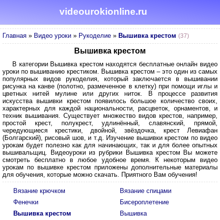
videourokionline.ru
Главная
»
Видео уроки
»
Рукоделие
»
Вышивка крестом
(37)
Вышивка крестом
В категории Вышивка крестом находятся бесплатные онлайн видео
уроки по вышиванию крестиком. Вышивка крестом – это один из самых
популярных видов рукоделия, который заключается в вышивании
рисунка на канве (полотно, размеченное в клетку) при помощи иглы и
цветных нитей мулине или других ниток. В процессе развития
искусства вышивки крестом появилось большое количество своих,
характерных для каждой национальности, расцветок, орнаментов, и
техник вышивания. Существует множество видов крестов, например,
простой крест, полукрест, удлинённый, славянский, прямой,
чередующиеся крестики, двойной, звёздочка, крест Левиафан
(Болгарский), рисовый шов, и т.д. Изучение вышивки крестом по видео
урокам будет полезно как для начинающих, так и для более опытных
вышивальщиц. Видеоуроки из рубрики Вышивка крестом Вы можете
смотреть бесплатно в любое удобное время. К некоторым видео
урокам по вышивке крестом приложены дополнительные материалы
для обучения, которые можно скачать. Приятного Вам обучения!
Вязание крючком
Вязание спицами
Фенечки
Бисероплетение
Вышивка крестом
Вышивка