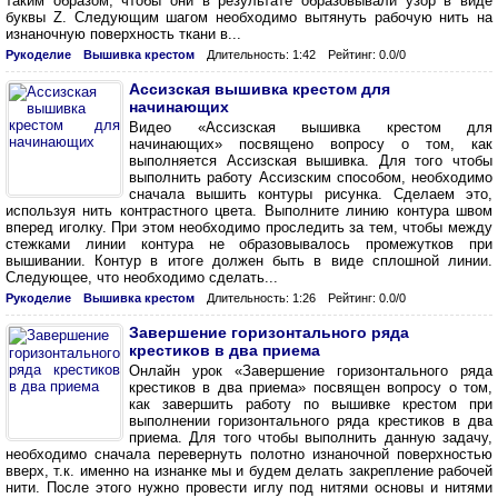
таким образом, чтобы они в результате образовывали узор в виде
буквы Z. Следующим шагом необходимо вытянуть рабочую нить на
изнаночную поверхность ткани в...
Рукоделие
Вышивка крестом
Длительность: 1:42
Рейтинг: 0.0/0
Ассизская вышивка крестом для
начинающих
Видео «Ассизская вышивка крестом для
начинающих» посвящено вопросу о том, как
выполняется Ассизская вышивка. Для того чтобы
выполнить работу Ассизским способом, необходимо
сначала вышить контуры рисунка. Сделаем это,
используя нить контрастного цвета. Выполните линию контура швом
вперед иголку. При этом необходимо проследить за тем, чтобы между
стежками линии контура не образовывалось промежутков при
вышивании. Контур в итоге должен быть в виде сплошной линии.
Следующее, что необходимо сделать...
Рукоделие
Вышивка крестом
Длительность: 1:26
Рейтинг: 0.0/0
Завершение горизонтального ряда
крестиков в два приема
Онлайн урок «Завершение горизонтального ряда
крестиков в два приема» посвящен вопросу о том,
как завершить работу по вышивке крестом при
выполнении горизонтального ряда крестиков в два
приема. Для того чтобы выполнить данную задачу,
необходимо сначала перевернуть полотно изнаночной поверхностью
вверх, т.к. именно на изнанке мы и будем делать закрепление рабочей
нити. После этого нужно провести иглу под нитями основы и нитями