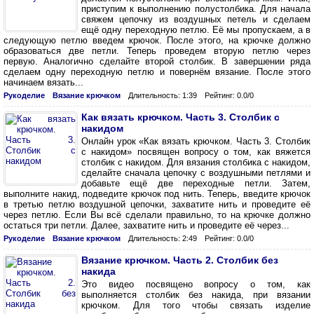
приступим к выполнению полустолбика. Для начала
свяжем цепочку из воздушных петель и сделаем
ещё одну переходную петлю. Её мы пропускаем, а в
следующую петлю введем крючок. После этого, на крючке должно
образоваться две петли. Теперь проведем вторую петлю через
первую. Аналогично сделайте второй столбик. В завершении ряда
сделаем одну переходную петлю и повернём вязание. После этого
начинаем вязать...
Рукоделие
Вязание крючком
Длительность: 1:39
Рейтинг: 0.0/0
Как вязать крючком. Часть 3. Столбик с
накидом
Онлайн урок «Как вязать крючком. Часть 3. Столбик
с накидом» посвящен вопросу о том, как вяжется
столбик с накидом. Для вязания столбика с накидом,
сделайте сначала цепочку с воздушными петлями и
добавьте ещё две переходные петли. Затем,
выполните накид, подведите крючок под нить. Теперь, введите крючок
в третью петлю воздушной цепочки, захватите нить и проведите её
через петлю. Если Вы всё сделали правильно, то на крючке должно
остаться три петли. Далее, захватите нить и проведите её через...
Рукоделие
Вязание крючком
Длительность: 2:49
Рейтинг: 0.0/0
Вязание крючком. Часть 2. Столбик без
накида
Это видео посвящено вопросу о том, как
выполняется столбик без накида, при вязании
крючком. Для того чтобы связать изделие