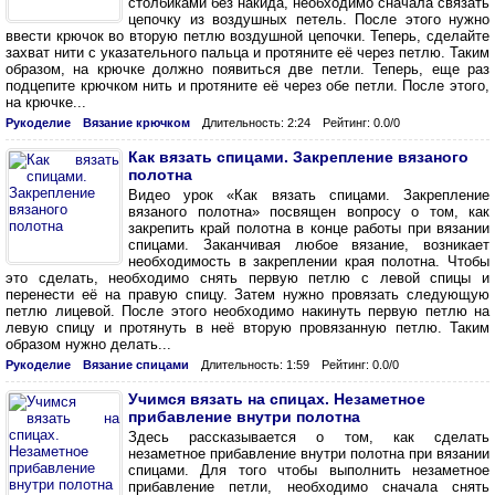
столбиками без накида, необходимо сначала связать
цепочку из воздушных петель. После этого нужно
ввести крючок во вторую петлю воздушной цепочки. Теперь, сделайте
захват нити с указательного пальца и протяните её через петлю. Таким
образом, на крючке должно появиться две петли. Теперь, еще раз
подцепите крючком нить и протяните её через обе петли. После этого,
на крючке...
Рукоделие
Вязание крючком
Длительность: 2:24
Рейтинг: 0.0/0
Как вязать спицами. Закрепление вязаного
полотна
Видео урок «Как вязать спицами. Закрепление
вязаного полотна» посвящен вопросу о том, как
закрепить край полотна в конце работы при вязании
спицами. Заканчивая любое вязание, возникает
необходимость в закреплении края полотна. Чтобы
это сделать, необходимо снять первую петлю с левой спицы и
перенести её на правую спицу. Затем нужно провязать следующую
петлю лицевой. После этого необходимо накинуть первую петлю на
левую спицу и протянуть в неё вторую провязанную петлю. Таким
образом нужно делать...
Рукоделие
Вязание спицами
Длительность: 1:59
Рейтинг: 0.0/0
Учимся вязать на спицах. Незаметное
прибавление внутри полотна
Здесь рассказывается о том, как сделать
незаметное прибавление внутри полотна при вязании
спицами. Для того чтобы выполнить незаметное
прибавление петли, необходимо сначала снять