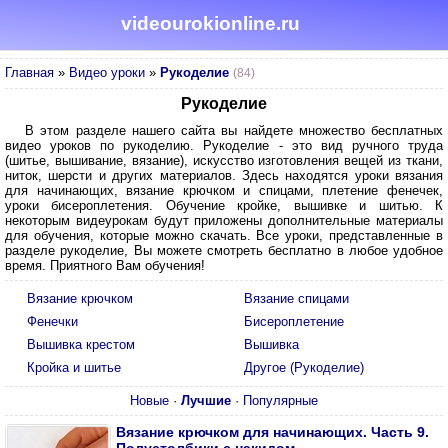
videourokionline.ru
Главная
»
Видео уроки
»
Рукоделие
(84)
Рукоделие
В этом разделе нашего сайта вы найдете множество бесплатных
видео уроков по рукоделию. Рукоделие - это вид ручного труда
(шитье, вышивание, вязание), искусство изготовления вещей из ткани,
ниток, шерсти и других материалов. Здесь находятся уроки вязания
для начинающих, вязание крючком и спицами, плетение фенечек,
уроки бисероплетения. Обучение кройке, вышивке и шитью. К
некоторым видеурокам будут приложены дополнительные материалы
для обучения, которые можно скачать. Все уроки, представленные в
разделе рукоделие, Вы можете смотреть бесплатно в любое удобное
время. Приятного Вам обучения!
Вязание крючком
Вязание спицами
Фенечки
Бисероплетение
Вышивка крестом
Вышивка
Кройка и шитье
Другое (Рукоделие)
Новые
·
Лучшие
·
Популярные
Вязание крючком для начинающих. Часть 9.