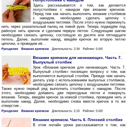
Полустолбики с накидом
Здесь рассказывается о том, как делаются
полустолбики с накидом при вязании крючком.
Перед тем как начать выполнять вязание столбиков
с накидом, необходимо сделать цепочку с
воздушными петлями. После этого нужно перекинуть
нить через указательный палец на левой руке. Теперь подведём под
рабочую нить крючок и сделаем первую петлю. Следующим шагом
необходимо связать цепочку, состоящую из десяти или пятнадцати
петель. Далее, выполним накид, введём крючок во вторую петлю
цепочки, и проведем её...
Рукоделие
Вязание крючком
Длительность: 2:34
Рейтинг: 0.0/0
Вязание крючком для начинающих. Часть 7.
Выпуклый столбик
Урок «Вязание крючком для начинающих. Часть 7.
Выпуклый столбик» посвящен вопросу о том, как
выполняется выпуклый столбик. Прежде чем начать
делать узор с использованием выпуклых столбиков,
необходимо связать цепочку с воздушными петлями.
Также нужно первый ряд выполнить столбиками с накидом. После
этого, необходимо добавить две переходные петли и повернуть
вязание. Теперь, введём крючок за ножкой столбика, проведем нить и
выполним накид. Далее, необходимо снова ввести крючок в то же
отверстие...
Рукоделие
Вязание крючком
Длительность: 2:15
Рейтинг: 0.0/0
Вязание крючком. Часть 6. Плоский столбик
В этом онлайн уроке рассказывается о том, как