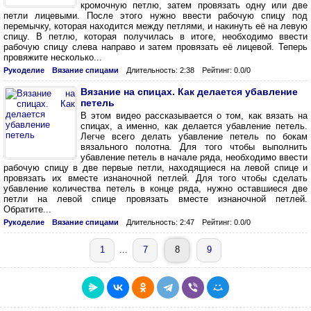
кромочную петлю, затем провязать одну или две
петли лицевыми. После этого нужно ввести рабочую спицу под
перемычку, которая находится между петлями, и накинуть её на левую
спицу. В петлю, которая получилась в итоге, необходимо ввести
рабочую спицу слева направо и затем провязать её лицевой. Теперь
провяжите несколько...
Рукоделие
Вязание спицами
Длительность: 2:38
Рейтинг: 0.0/0
Вязание на спицах. Как делается убавление
петель
В этом видео рассказывается о том, как вязать на
спицах, а именно, как делается убавление петель.
Легче всего делать убавление петель по бокам
вязального полотна. Для того чтобы выполнить
убавление петель в начале ряда, необходимо ввести
рабочую спицу в две первые петли, находящиеся на левой спице и
провязать их вместе изнаночной петлей. Для того чтобы сделать
убавление количества петель в конце ряда, нужно оставшиеся две
петли на левой спице провязать вместе изнаночной петлей.
Обратите...
Рукоделие
Вязание спицами
Длительность: 2:47
Рейтинг: 0.0/0
1
...
7
8
9