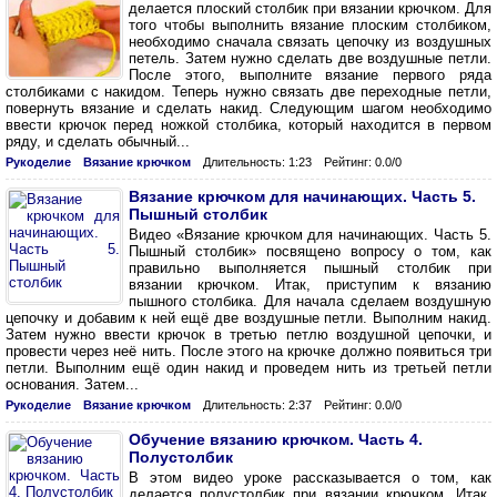
делается плоский столбик при вязании крючком. Для
того чтобы выполнить вязание плоским столбиком,
необходимо сначала связать цепочку из воздушных
петель. Затем нужно сделать две воздушные петли.
После этого, выполните вязание первого ряда
столбиками с накидом. Теперь нужно связать две переходные петли,
повернуть вязание и сделать накид. Следующим шагом необходимо
ввести крючок перед ножкой столбика, который находится в первом
ряду, и сделать обычный...
Рукоделие
Вязание крючком
Длительность: 1:23
Рейтинг: 0.0/0
Вязание крючком для начинающих. Часть 5.
Пышный столбик
Видео «Вязание крючком для начинающих. Часть 5.
Пышный столбик» посвящено вопросу о том, как
правильно выполняется пышный столбик при
вязании крючком. Итак, приступим к вязанию
пышного столбика. Для начала сделаем воздушную
цепочку и добавим к ней ещё две воздушные петли. Выполним накид.
Затем нужно ввести крючок в третью петлю воздушной цепочки, и
провести через неё нить. После этого на крючке должно появиться три
петли. Выполним ещё один накид и проведем нить из третьей петли
основания. Затем...
Рукоделие
Вязание крючком
Длительность: 2:37
Рейтинг: 0.0/0
Обучение вязанию крючком. Часть 4.
Полустолбик
В этом видео уроке рассказывается о том, как
делается полустолбик при вязании крючком. Итак,