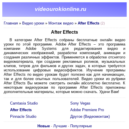
videourokionline.ru
Главная
»
Видео уроки
»
Монтаж видео
»
After Effects
(2)
After Effects
В категории After Effects собраны бесплатные онлайн видео
уроки по этой программе. Adobe After Effects – это программа
компании Adobe Systems для редактирования видео и
динамических изображений, разработки композиций, анимации и
создания различных эффектов. Применяется в обработке отснятого
видеоматериала, при создании рекламных роликов, музыкальных
клипов, титров для фильмов и других задач, в которых требуется
использование цифровых видеоэффектов. Изучение программы
After Effects по видео урокам будет полезно как для начинающих,
так и для более опытных пользователей. Видео уроки из рубрики
After Effects Вы можете смотреть онлайн абсолютно бесплатно. К
некоторым видеоурокам по программе After Effects приложены
дополнительные материалы, которые можно скачать. Удачи Вам!
Camtasia Studio
Sony Vegas
After Effects
Adobe Premiere Pro
Pinnacle Studio
Другое (Видеомонтаж)
Новые
·
Лучшие
·
Популярные