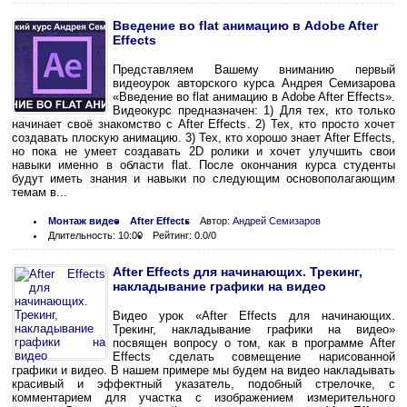
Введение во flat анимацию в Adobe After
Effects
Представляем Вашему вниманию первый
видеоурок авторского курса Андрея Семизарова
«Введение во flat анимацию в Adobe After Effects».
Видеокурс предназначен: 1) Для тех, кто только
начинает своё знакомство с After Effects. 2) Тех, кто просто хочет
создавать плоскую анимацию. 3) Тех, кто хорошо знает After Effects,
но пока не умеет создавать 2D ролики и хочет улучшить свои
навыки именно в области flat. После окончания курса студенты
будут иметь знания и навыки по следующим основополагающим
темам в...
Монтаж видео
After Effects
Автор:
Андрей Семизаров
Длительность: 10:00
Рейтинг: 0.0/0
After Effects для начинающих. Трекинг,
накладывание графики на видео
Видео урок «After Effects для начинающих.
Трекинг, накладывание графики на видео»
посвящен вопросу о том, как в программе After
Effects сделать совмещение нарисованной
графики и видео. В нашем примере мы будем на видео накладывать
красивый и эффектный указатель, подобный стрелочке, с
комментарием для участка с изображением измерительного