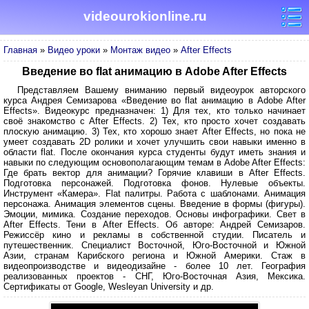
videourokionline.ru
Главная
»
Видео уроки
»
Монтаж видео
»
After Effects
Введение во flat анимацию в Adobe After Effects
Представляем Вашему вниманию первый видеоурок авторского
курса Андрея Семизарова «Введение во flat анимацию в Adobe After
Effects». Видеокурс предназначен: 1) Для тех, кто только начинает
своё знакомство с After Effects. 2) Тех, кто просто хочет создавать
плоскую анимацию. 3) Тех, кто хорошо знает After Effects, но пока не
умеет создавать 2D ролики и хочет улучшить свои навыки именно в
области flat. После окончания курса студенты будут иметь знания и
навыки по следующим основополагающим темам в Adobe After Effects:
Где брать вектор для анимации? Горячие клавиши в After Effects.
Подготовка персонажей. Подготовка фонов. Нулевые объекты.
Инструмент «Камера». Flat палитры. Работа с шаблонами. Анимация
персонажа. Анимация элементов сцены. Введение в формы (фигуры).
Эмоции, мимика. Создание переходов. Основы инфографики. Свет в
After Effects. Тени в After Effects. Об авторе: Андрей Семизаров.
Режиссёр кино и рекламы в собственной студии. Писатель и
путешественник. Специалист Восточной, Юго-Восточной и Южной
Азии, странам Карибского региона и Южной Америки. Стаж в
видеопроизводстве и видеодизайне - более 10 лет. География
реализованных проектов - СНГ, Юго-Восточная Азия, Мексика.
Сертификаты от Google, Wesleyan University и др.