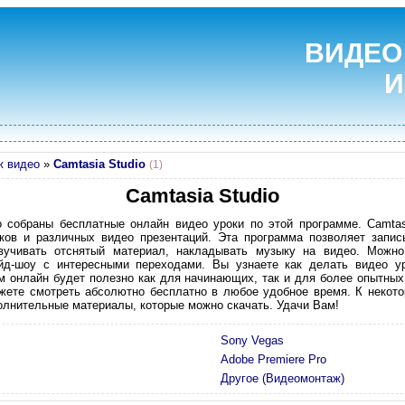
ВИДЕО
И
ж видео
»
Camtasia Studio
(1)
Camtasia Studio
io собраны бесплатные онлайн видео уроки по этой программе. Camtas
ков и различных видео презентаций. Эта программа позволяет запис
звучивать отснятый материал, накладывать музыку на видео. Можно
йд-шоу с интересными переходами. Вы узнаете как делать видео ур
ам онлайн будет полезно как для начинающих, так и для более опытных
ожете смотреть абсолютно бесплатно в любое удобное время. К некот
олнительные материалы, которые можно скачать. Удачи Вам!
Sony Vegas
Adobe Premiere Pro
Другое (Видеомонтаж)