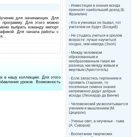
- Инвестиции в знания всегда
приносят наибольший доход (Б.
Франклин)
обучение для начинающих. Для
 программу. Для этого можно
- Кто в учениках не бывал, тот
 меню выбрать команду импорт
учителем не будет (Боэций)
рафикой. Для начала работы с
- Не стыдись учиться в зрелом
я...
возрасте: лучше научиться
поздно, чем никогда (Эзоп)
- Между человеком
образованным и
необразованным такая же
разница, как между живым и
мертвым (Аристотель)
их в нашу коллекцию. Для этого
- Если запастись терпением и
обавления уроков. Возможность
проявить старание, то
посеянные семена знания
непременно дадут добрые
всходы (Леонардо да Винчи)
- Человеческий ум воспитывается
учением и мышлением (М.
Цицерон)
- Ученье свет, а неученье - тьма
(А. Суворов)
- Воспитание творческих