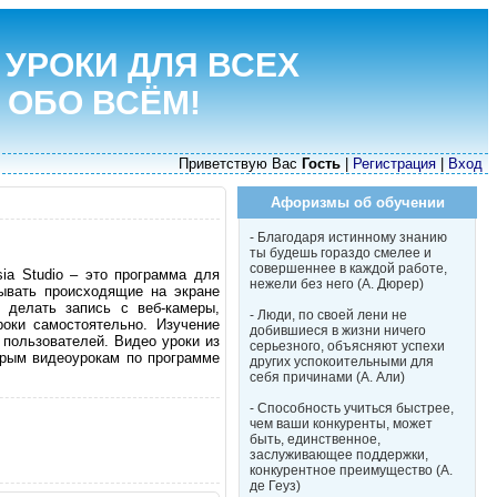
 УРОКИ ДЛЯ ВСЕХ
 ОБО ВСЁМ!
Приветствую Вас
Гость
|
Регистрация
|
Вход
Афоризмы об обучении
- Благодаря истинному знанию
ты будешь гораздо смелее и
совершеннее в каждой работе,
ia Studio – это программа для
нежели без него (А. Дюрер)
ывать происходящие на экране
 делать запись с веб-камеры,
- Люди, по своей лени не
оки самостоятельно. Изучение
добившиеся в жизни ничего
 пользователей. Видео уроки из
серьезного, объясняют успехи
орым видеоурокам по программе
других успокоительными для
себя причинами (А. Али)
- Способность учиться быстрее,
чем ваши конкуренты, может
быть, единственное,
заслуживающее поддержки,
конкурентное преимущество (А.
де Геуз)