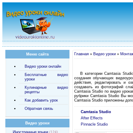
Главная
»
Видео уроки
»
Монта
Меню сайта
Видео уроки онлайн
В категории Camtasia Stud
Бесплатные видео
создания обучающих видеоуро
уроки
действия, редактировать и о
создавать из фотографий сла
Кулинарные видео
Camtasia Studio по видео урок
рецепты
рубрики Camtasia Studio Вы м
Как добавить урок
Camtasia Studio приложены доп
Обратная связь
Camtasia Studio
After Effects
Видео уроки
Pinnacle Studio
Иностранные языки
(124)