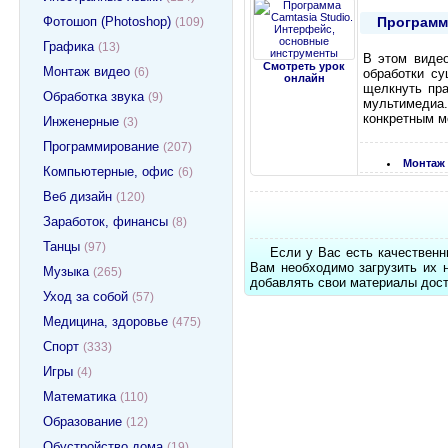
Программ
Фотошоп (Photoshop)
(109)
Графика
(13)
В этом видео
Смотреть урок
Монтаж видео
(6)
обработки с
онлайн
щелкнуть пра
Обработка звука
(9)
мультимедиа
конкретным м
Инженерные
(3)
Программирование
(207)
Монтаж
Компьютерные, офис
(6)
Веб дизайн
(120)
Заработок, финансы
(8)
Танцы
(97)
Если у Вас есть качественн
Вам необходимо загрузить их 
Музыка
(265)
добавлять свои материалы дост
Уход за собой
(57)
Медицина, здоровье
(475)
Спорт
(333)
Игры
(4)
Математика
(110)
Образование
(12)
Обустройство дома
(19)