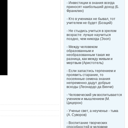
- Инвестиции в знания всегда
приносят наибольший доход (Б.
Франклин)
- Кто в учениках не бывал, тот
учителем не будет (Боэций)
- Не стыдись учиться в зрелом
возрасте: лучше научиться
поздно, чем никогда (Эзоп)
- Между человеком
образованным и
необразованным такая же
разница, как между живым и
мертвым (Аристотель)
- Если запастись терпением и
проявить старание, то
посеянные семена знания
непременно дадут добрые
всходы (Леонардо да Винчи)
- Человеческий ум воспитывается
учением и мышлением (М.
Цицерон)
- Ученье свет, а неученье - тьма
(А. Суворов)
- Воспитание творческих
способностей в человеке