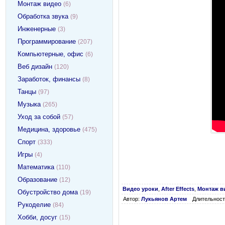
Монтаж видео
(6)
Обработка звука
(9)
Инженерные
(3)
Программирование
(207)
Компьютерные, офис
(6)
Веб дизайн
(120)
Заработок, финансы
(8)
Танцы
(97)
Музыка
(265)
Уход за собой
(57)
Медицина, здоровье
(475)
Спорт
(333)
Игры
(4)
Математика
(110)
Образование
(12)
Видео уроки
,
After Effects
,
Монтаж в
Обустройство дома
(19)
Автор:
Лукьянов Артем
Длительност
Рукоделие
(84)
Хобби, досуг
(15)