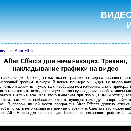
ВИДЕО
видео
»
After Effects
After Effects для начинающих. Трекинг,
накладывание графики на видео
я начинающих. Трекинг, накладывание графики на видео» посвящен вопр
рисованной графики и видео. В нашем примере мы будем на видео на
 с комментарием для участка с изображением измерительного прибора. 
одимо перетащить исходное видео на кнопку создания новой композици
меется в его начале. Для этого выделите при помощи мыши этот учас
онтекстном меню выберите соответствующую команду. Теперь займем
er. В правой нижней части программы After Effects должна открыть
 чтобы потом в него скидывать данные о трекинге. Сделать это можно 
ок «After Effects для начинающих. Трекинг, накладывание графики на в