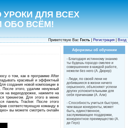
 УРОКИ ДЛЯ ВСЕХ
И ОБО ВСЁМ!
Приветствую Вас
Гость
|
Регистрация
|
Вход
Афоризмы об обучении
- Благодаря истинному знанию
ты будешь гораздо смелее и
совершеннее в каждой работе,
нежели без него (А. Дюрер)
осу о том, как в программе After
- Люди, по своей лени не
кладывать красивый и эффектный
добившиеся в жизни ничего
Для создания новой композиции в
серьезного, объясняют успехи
и. После этого, удалим ненужный
других успокоительными для
ток на видеодорожке, нажмите на
себя причинами (А. Али)
ся трекингом. Для этого в меню
ся панель Tracker. После этого
- Способность учиться быстрее,
выбрав соответствующую команду в
чем ваши конкуренты, может
идео» вы можете смотреть онлайн
быть, единственное,
заслуживающее поддержки,
конкурентное преимущество (А.
де Геуз)