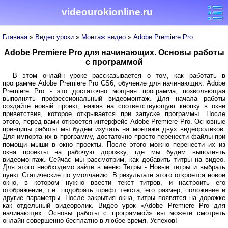
videourokionline.ru
Главная
»
Видео уроки
»
Монтаж видео
»
Adobe Premiere Pro
Adobe Premiere Pro для начинающих. Основы работы
с программой
В этом онлайн уроке рассказывается о том, как работать в
программе Adobe Premiere Pro CS6, обучение для начинающих. Adobe
Premiere Pro - это достаточно мощная программа, позволяющая
выполнять профессиональный видеомонтаж. Для начала работы
создайте новый проект, нажав на соответствующую кнопку в окне
приветствия, которое открывается при запуске программы. После
этого, перед вами откроется интерфейс Adobe Premiere Pro. Основные
принципы работы мы будем изучать на монтаже двух видеороликов.
Для импорта их в программу, достаточно просто перенести файлы при
помощи мыши в окно проекты. После этого можно перенести их из
окна проекты на рабочую дорожку, где мы будем выполнять
видеомонтаж. Сейчас мы рассмотрим, как добавить титры на видео.
Для этого необходимо зайти в меню Титры - Новые титры и выбрать
пункт Статические по умолчанию. В результате этого откроется новое
окно, в котором нужно ввести текст титров, и настроить его
отображение, т.е. подобрать шрифт текста, его размер, положение и
другие параметры. После закрытия окна, титры появятся на дорожке
как отдельный видеоролик. Видео урок «Adobe Premiere Pro для
начинающих. Основы работы с программой» вы можете смотреть
онлайн совершенно бесплатно в любое время. Успехов!