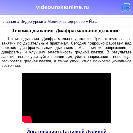
videourokionline.ru
Главная
»
Видео уроки
»
Медицина, здоровье
»
Йога
Техника дыхания. Диафрагмальное дыхание.
Техника дыхания. Диафрагмальное дыхание. Приветствую вас на
занятии по дыхательным практикам. Сегодня подробно работаем над
верхним диафрагмальным дыханием. Мы снимем напряжение с
диафрагмы и улучшим эластичность грудной клетки. В результате
занятия, вы почувствуйте: прилив сил, уйдет напряжение с поясницы,
раскроется грудная клетка, а также улучшиться психоэмоциональное
состояние.
Йогатерапия с Татьяной Дудиной