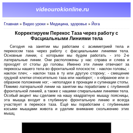
videourokionline.ru
Главная
»
Видео уроки
»
Медицина, здоровье
»
Йога
Корректируем Перекос Таза через работу с
Фасциальными Линиями тела
Сегодня на занятии мы работаем с асимметрией тела и
перекосом таза через работу с фасциальными линиями тела.
Основные линии, с которыми мы будем работать - это 2-е
латеральные линии. Они расположены у нас справа и слева и
проходят от стопы до головы. Именно эти линии отвечают за
перекосы нашего тела во фронтальной плоскости: - наклон головы; -
наклон плеч; - наклон таза в ту или другую сторону; - смещение
грудной клетки относительно таза или наоборот; - х-образное или о-
образное положение ног; - неполадки в пронации и супинации стопы.
Помимо латеральной линии на занятии мы поработаем с глубинной
фронтальной линией, а также с нашими спиральными линиями тела.
Особый акцент мы сделаем на нашу квадратную мышцу поясницы,
эта мышца входит в глубинную фронтальную линию и всегда
участвует в перекосе таза. Ещё мы поработаем с глубинными
косыми мышцами живота и уделим внимание скольжению этих
мышц.