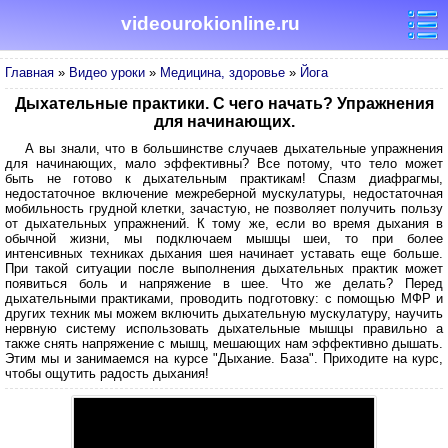
videourokionline.ru
Главная
»
Видео уроки
»
Медицина, здоровье
»
Йога
Дыхательные практики. С чего начать? Упражнения
для начинающих.
А вы знали, что в большинстве случаев дыхательные упражнения
для начинающих, мало эффективны? Все потому, что тело может
быть не готово к дыхательным практикам! Спазм диафрагмы,
недостаточное включение межреберной мускулатуры, недостаточная
мобильность грудной клетки, зачастую, не позволяет получить пользу
от дыхательных упражнений. К тому же, если во время дыхания в
обычной жизни, мы подключаем мышцы шеи, то при более
интенсивных техниках дыхания шея начинает уставать еще больше.
При такой ситуации после выполнения дыхательных практик может
появиться боль и напряжение в шее. Что же делать? Перед
дыхательными практиками, проводить подготовку: с помощью МФР и
других техник мы можем включить дыхательную мускулатуру, научить
нервную систему использовать дыхательные мышцы правильно а
также снять напряжение с мышц, мешающих нам эффективно дышать.
Этим мы и занимаемся на курсе "Дыхание. База". Приходите на курс,
чтобы ощутить радость дыхания!