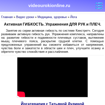
videourokionline.ru
Главная
»
Видео уроки
»
Медицина, здоровье
»
Йога
Активная ГИБКОСТЬ. Упражнения ДЛЯ РУК и ПЛЕЧ.
Занятие из серии активная гибкость по системе Кинстретч. Сегодня
развиваем активную гибкость рук. Упражнения комплекса, направлены
на: развитие гибкости и подвижности плечевых суставов, вытяжение
мышц плечевого пояса, раскрытие грудной клетки. С помощью
предложенных упражнений вы сможете избавиться от напряжения,
чувства боли и зажатости в области шеи и плеч, улучшите осанку и
обретете чувство спокойствия и расслабления.
Йогатерапия с Татьяной Дудиной