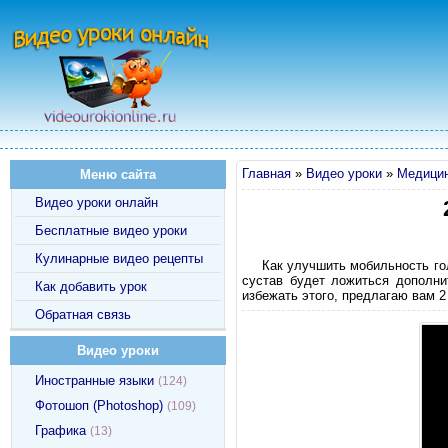
Главная
»
Видео уроки
»
Медицин
Меню сайта
Видео уроки онлайн
Бесплатные видео уроки
Кулинарные видео рецепты
Как улучшить мобильность го
сустав будет ложиться дополни
Как добавить урок
избежать этого, предлагаю вам 
Обратная связь
Видео уроки
Иностранные языки
(124)
Фотошоп (Photoshop)
(109)
Графика
(13)