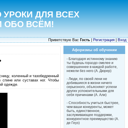
 УРОКИ ДЛЯ ВСЕХ
И ОБО ВСЁМ!
Приветствую Вас
Гость
|
Регистрация
|
Вход
Афоризмы об обучении
ь
- Благодаря истинному знанию
ты будешь гораздо смелее и
совершеннее в каждой работе,
нежели без него (А. Дюрер)
сницу, коленный и тазобедренный
- Люди, по своей лени не
 спине или суставах ног. Чтобы
добившиеся в жизни ничего
ой одежде.
серьезного, объясняют успехи
других успокоительными для
себя причинами (А. Али)
- Способность учиться быстрее,
чем ваши конкуренты, может
быть, единственное,
заслуживающее поддержки,
конкурентное преимущество (А.
де Геуз)