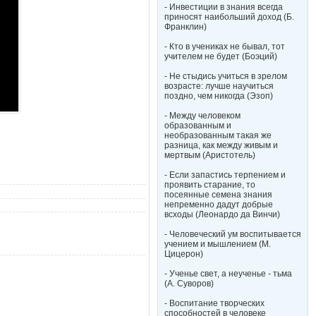
- Инвестиции в знания всегда
приносят наибольший доход (Б.
Франклин)
- Кто в учениках не бывал, тот
учителем не будет (Боэций)
- Не стыдись учиться в зрелом
возрасте: лучше научиться
поздно, чем никогда (Эзоп)
- Между человеком
образованным и
необразованным такая же
разница, как между живым и
мертвым (Аристотель)
- Если запастись терпением и
проявить старание, то
посеянные семена знания
непременно дадут добрые
всходы (Леонардо да Винчи)
- Человеческий ум воспитывается
учением и мышлением (М.
Цицерон)
- Ученье свет, а неученье - тьма
(А. Суворов)
- Воспитание творческих
способностей в человеке