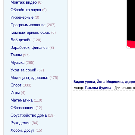
Монтаж видео
(6)
Обработка звука
(9)
Инженерные
(3)
Программирование
(207)
Компьютерные, офис
(6)
Веб дизайн
(120)
Заработок, финансы
(8)
Танцы
(97)
Музыка
(265)
Уход за собой
(57)
Медицина, здоровье
(475)
Видео уроки
,
Йога
,
Медицина, здор
Спорт
(333)
Автор:
Татьяна Дудина
Длительность
Игры
(4)
Математика
(110)
Образование
(12)
Обустройство дома
(19)
Рукоделие
(84)
Хобби, досуг
(15)