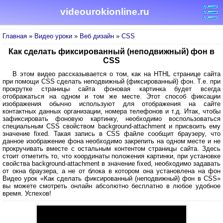
videourokionline.ru
Главная
»
Видео уроки
»
Веб дизайн
»
CSS
Как сделать фиксированный (неподвижный) фон в
CSS
В этом видео рассказывается о том, как на HTHL странице сайта
при помощи CSS сделать неподвижный (фиксированный) фон. Т.е. при
прокрутке страницы сайта фоновая картинка будет всегда
отображаться на одном и том же месте. Этот способ фиксации
изображения обычно используют для отображения на сайте
контактных данных организации, номера телефонов и т.д. Итак, чтобы
зафиксировать фоновую картинку, необходимо воспользоваться
специальным CSS свойством background-attachment и присвоить ему
значение fixed. Такая запись в CSS файле сообщит браузеру, что
данное изображение фона необходимо закрепить на одном месте и не
прокручивать вместе с остальным контентом страницы сайта. Здесь
стоит отметить то, что координаты положения картинки, при установке
свойства background-attachment в значение fixed, необходимо задавать
от окна браузера, а не от блока в котором она установлена на фон
Видео урок «Как сделать фиксированный (неподвижный) фон в CSS»
вы можете смотреть онлайн абсолютно бесплатно в любое удобное
время. Успехов!