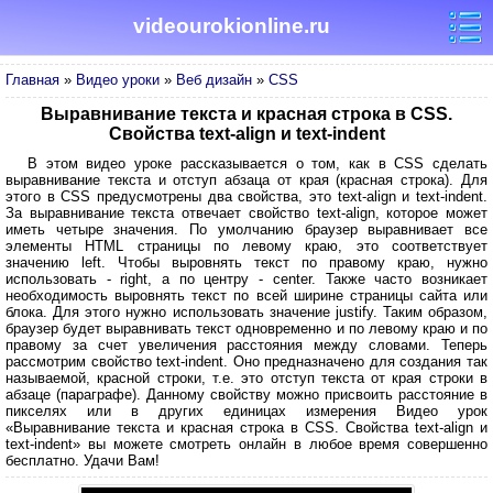
videourokionline.ru
Главная
»
Видео уроки
»
Веб дизайн
»
CSS
Выравнивание текста и красная строка в CSS.
Свойства text-align и text-indent
В этом видео уроке рассказывается о том, как в CSS сделать
выравнивание текста и отступ абзаца от края (красная строка). Для
этого в CSS предусмотрены два свойства, это text-align и text-indent.
За выравнивание текста отвечает свойство text-align, которое может
иметь четыре значения. По умолчанию браузер выравнивает все
элементы HTML страницы по левому краю, это соответствует
значению left. Чтобы выровнять текст по правому краю, нужно
использовать - right, а по центру - center. Также часто возникает
необходимость выровнять текст по всей ширине страницы сайта или
блока. Для этого нужно использовать значение justify. Таким образом,
браузер будет выравнивать текст одновременно и по левому краю и по
правому за счет увеличения расстояния между словами. Теперь
рассмотрим свойство text-indent. Оно предназначено для создания так
называемой, красной строки, т.е. это отступ текста от края строки в
абзаце (параграфе). Данному свойству можно присвоить расстояние в
пикселях или в других единицах измерения Видео урок
«Выравнивание текста и красная строка в CSS. Свойства text-align и
text-indent» вы можете смотреть онлайн в любое время совершенно
бесплатно. Удачи Вам!