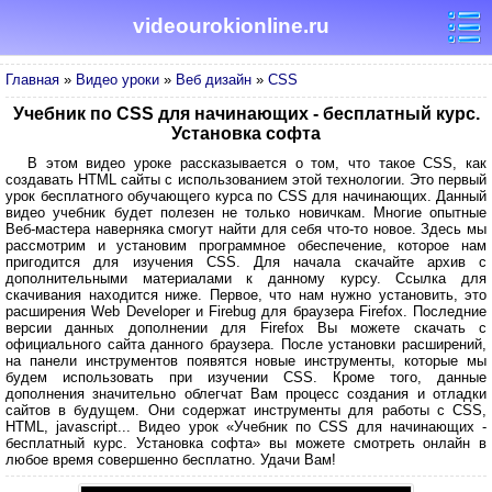
videourokionline.ru
Главная
»
Видео уроки
»
Веб дизайн
»
CSS
Учебник по CSS для начинающих - бесплатный курс.
Установка софта
В этом видео уроке рассказывается о том, что такое CSS, как
создавать HTML сайты с использованием этой технологии. Это первый
урок бесплатного обучающего курса по CSS для начинающих. Данный
видео учебник будет полезен не только новичкам. Многие опытные
Веб-мастера наверняка смогут найти для себя что-то новое. Здесь мы
рассмотрим и установим программное обеспечение, которое нам
пригодится для изучения CSS. Для начала скачайте архив с
дополнительными материалами к данному курсу. Ссылка для
скачивания находится ниже. Первое, что нам нужно установить, это
расширения Web Developer и Firebug для браузера Firefox. Последние
версии данных дополнении для Firefox Вы можете скачать с
официального сайта данного браузера. После установки расширений,
на панели инструментов появятся новые инструменты, которые мы
будем использовать при изучении CSS. Кроме того, данные
дополнения значительно облегчат Вам процесс создания и отладки
сайтов в будущем. Они содержат инструменты для работы с CSS,
HTML, javascript... Видео урок «Учебник по CSS для начинающих -
бесплатный курс. Установка софта» вы можете смотреть онлайн в
любое время совершенно бесплатно. Удачи Вам!