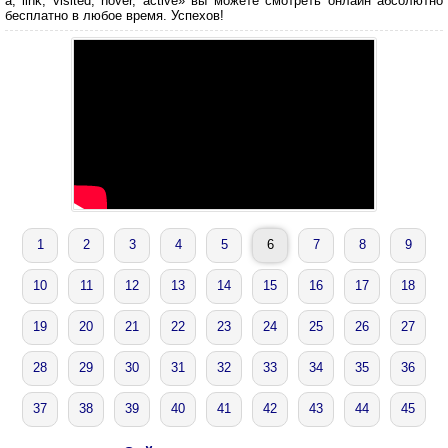
a, link, visited, hover, active» вы можете смотреть онлайн абсолютно
бесплатно в любое время. Успехов!
1
2
3
4
5
6
7
8
9
10
11
12
13
14
15
16
17
18
19
20
21
22
23
24
25
26
27
28
29
30
31
32
33
34
35
36
37
38
39
40
41
42
43
44
45