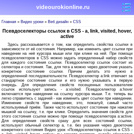
videourokionline.ru
Главная
»
Видео уроки
»
Веб дизайн
»
CSS
Псевдоселекторы ссылок в CSS - a, link, visited, hover,
active
Здесь рассказывается о том, как определить свойства ссылки в
зависимости от её состояния. Например, как изменить цвет ссылки при
наведении на неё курсора мыши или при клике на ней. При помощи
псевдоселекторов в CSS можно задать определенный набор свойств
для каждого состояния ссылки. Псевдоселектор ссылок состоит из
селектора и состояния. Так, для тега a можно через двоеточие указать
конкретное состояние ссылки. Причем делать это нужно в
определенной последовательности. Псевдоселектор a:link отвечает за
стандартное состояние ссылки и его нужно указывать в первую
очередь. Для определения свойств посещенных пользователем
ссылок используют запись - a:visited. Псевдоселектор a:hover
включается при наведении на ссылку курсора мыши. Т.е. теперь вы
легко справитесь с задачей - как изменить цвет ссылки при наведении.
Изменение свойств при наведении, это, пожалуй, самый часто
используемый приём. Также часто используют состояние при нажатии
мышкой на ссылку, т.е. при клике. Определить значения свойств для
этого состояния ссылки можно при помощи псевдоселектора a:active.
Для определения свойств сразу для всех состояний ссылки,
используют обычный селектор a, т.е. без указания через двоеточие
конкретного состояния Видео урок «Псевдоселекторы ссылок в CSS -