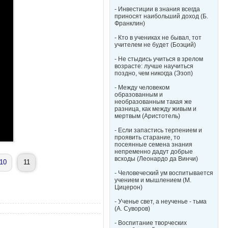
- Инвестиции в знания всегда
приносят наибольший доход (Б.
Франклин)
- Кто в учениках не бывал, тот
учителем не будет (Боэций)
- Не стыдись учиться в зрелом
возрасте: лучше научиться
поздно, чем никогда (Эзоп)
- Между человеком
образованным и
необразованным такая же
разница, как между живым и
мертвым (Аристотель)
- Если запастись терпением и
проявить старание, то
посеянные семена знания
непременно дадут добрые
всходы (Леонардо да Винчи)
10
11
- Человеческий ум воспитывается
учением и мышлением (М.
Цицерон)
- Ученье свет, а неученье - тьма
(А. Суворов)
- Воспитание творческих