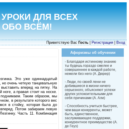
 УРОКИ ДЛЯ ВСЕХ
 ОБО ВСЁМ!
Приветствую Вас
Гость
|
Регистрация
|
Вход
Афоризмы об обучении
- Благодаря истинному знанию
ты будешь гораздо смелее и
совершеннее в каждой работе,
нежели без него (А. Дюрер)
езгинка. Это уже одиннадцатый
- Люди, по своей лени не
, но очень четкую танцевальную
добившиеся в жизни ничего
 выставить вперед на пятку. На
серьезного, объясняют успехи
 ноге, а правая стоит на носке.
других успокоительными для
 поднимаем. Таким образом, мы
себя причинами (А. Али)
чком, в результате которого вес
мся в стойку, которая была до
- Способность учиться быстрее,
у вперед. Потом забираем левую
чем ваши конкуренты, может
Лезгинку. Часть 11. Комбинация
быть, единственное,
заслуживающее поддержки,
конкурентное преимущество (А.
де Геуз)