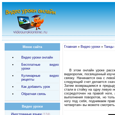
Главная
»
Видео уроки
»
Танцы
Меню сайта
Видео уроки онлайн
Бесплатные видео
уроки
В этом онлайн уроке расск
видеоролик, посвященный изуче
Кулинарные видео
связку. Начинается она с лево
рецепты
следующий счет делается скачек
Затем возвращаемся в предыду
Как добавить урок
стали в стойку на одну левую н
сосредоточен на правой ноге,
Обратная связь
выполнения поворотов, но толь
ногу под себя, поднимаем прав
четвертая» вы можете смотреть
Видео уроки
Иностранные языки
(124)