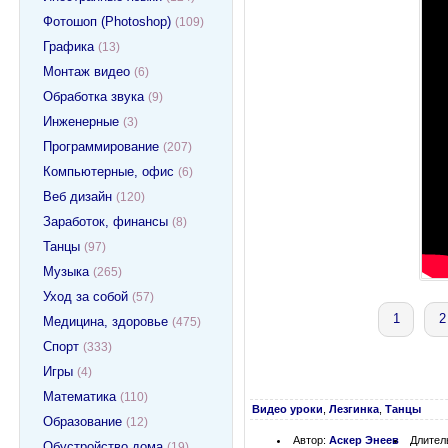
Фотошоп (Photoshop)
(109)
Графика
(13)
Монтаж видео
(6)
Обработка звука
(9)
Инженерные
(3)
Программирование
(207)
Компьютерные, офис
(6)
Веб дизайн
(120)
Заработок, финансы
(8)
Танцы
(97)
Музыка
(265)
Уход за собой
(57)
1
2
Медицина, здоровье
(475)
Спорт
(333)
Игры
(4)
Математика
(110)
Видео уроки
,
Лезгинка
,
Танцы
Образование
(12)
Автор:
Аскер Энеев
Длител
Обустройство дома
(19)