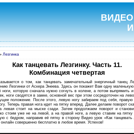
ВИДЕО
И
»
Лезгинка
Как танцевать Лезгинку. Часть 11.
Комбинация четвертая
азывается о том, как танцевать замечательный энергичный танец Л
нию Лезгинки от Аскера Энеева. Здесь он покажет Вам одну маленькую
й ноги, которую сначала нужно согнуть в колене, а потом выпрямить и
, ноги сводятся в замке, основной вес при этом сосредоточен на левой
щее положение. После этого, левую ногу забираем под себя, правую
огу. Теперь правая нога идет на пятку вперед. Далее делаем поворот ска
 а левая стоит на мыске сзади. Затем продолжаем поворот и станови
ко стоим уже не на левой, а на правой ноге, а левую ставим на пятк
ую с бедром, направив её пятку в сторону Видео урок «Как танцевать 
 онлайн совершенно бесплатно в любое время. Успехов!