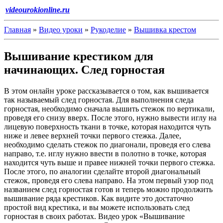
videourokionline.ru
Главная
»
Видео уроки
»
Рукоделие
»
Вышивка крестом
Вышивание крестиком для
начинающих. След горностая
В этом онлайн уроке рассказывается о том, как вышивается
так называемый след горностая. Для выполнения следа
горностая, необходимо сначала вышить стежок по вертикали,
проведя его снизу вверх. После этого, нужно вывести иглу на
лицевую поверхность ткани в точке, которая находится чуть
ниже и левее верхней точки первого стежка. Далее,
необходимо сделать стежок по диагонали, проведя его слева
направо, т.е. иглу нужно ввести в полотно в точке, которая
находится чуть выше и правее нижней точки первого стежка.
После этого, по аналогии сделайте второй диагональный
стежок, проведя его слева направо. На этом первый узор под
названием след горностая готов и теперь можно продолжить
вышивание ряда крестиков. Как видите это достаточно
простой вид крестика, и вы можете использовать след
горностая в своих работах. Видео урок «Вышивание