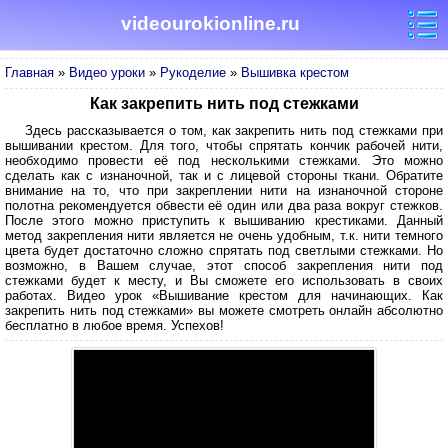
videourokionline.ru
Главная
»
Видео уроки
»
Рукоделие
»
Вышивка крестом
Как закрепить нить под стежками
Здесь рассказывается о том, как закрепить нить под стежками при
вышивании крестом. Для того, чтобы спрятать кончик рабочей нити,
необходимо провести её под несколькими стежками. Это можно
сделать как с изнаночной, так и с лицевой стороны ткани. Обратите
внимание на то, что при закреплении нити на изнаночной стороне
полотна рекомендуется обвести её один или два раза вокруг стежков.
После этого можно приступить к вышиванию крестиками. Данный
метод закрепления нити является не очень удобным, т.к. нити темного
цвета будет достаточно сложно спрятать под светлыми стежками. Но
возможно, в Вашем случае, этот способ закрепления нити под
стежками будет к месту, и Вы сможете его использовать в своих
работах. Видео урок «Вышивание крестом для начинающих. Как
закрепить нить под стежками» вы можете смотреть онлайн абсолютно
бесплатно в любое время. Успехов!