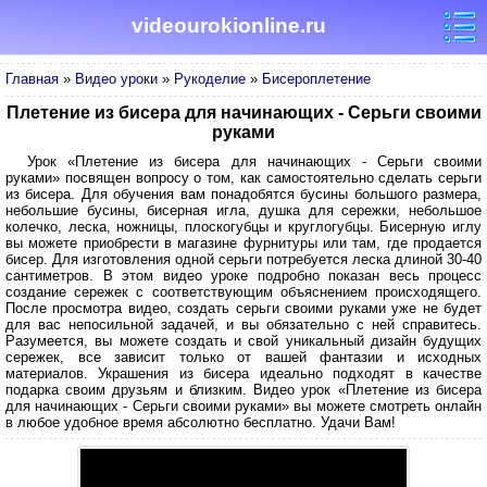
videourokionline.ru
Главная
»
Видео уроки
»
Рукоделие
»
Бисероплетение
Плетение из бисера для начинающих - Серьги своими
руками
Урок «Плетение из бисера для начинающих - Серьги своими
руками» посвящен вопросу о том, как самостоятельно сделать серьги
из бисера. Для обучения вам понадобятся бусины большого размера,
небольшие бусины, бисерная игла, душка для сережки, небольшое
колечко, леска, ножницы, плоскогубцы и круглогубцы. Бисерную иглу
вы можете приобрести в магазине фурнитуры или там, где продается
бисер. Для изготовления одной серьги потребуется леска длиной 30-40
сантиметров. В этом видео уроке подробно показан весь процесс
создание сережек с соответствующим объяснением происходящего.
После просмотра видео, создать серьги своими руками уже не будет
для вас непосильной задачей, и вы обязательно с ней справитесь.
Разумеется, вы можете создать и свой уникальный дизайн будущих
сережек, все зависит только от вашей фантазии и исходных
материалов. Украшения из бисера идеально подходят в качестве
подарка своим друзьям и близким. Видео урок «Плетение из бисера
для начинающих - Серьги своими руками» вы можете смотреть онлайн
в любое удобное время абсолютно бесплатно. Удачи Вам!