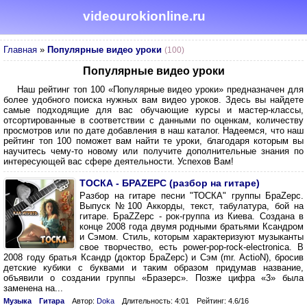
videourokionline.ru
Главная
»
Популярные видео уроки
(100)
Популярные видео уроки
Наш рейтинг топ 100 «Популярные видео уроки» предназначен для
более удобного поиска нужных вам видео уроков. Здесь вы найдете
самые подходящие для вас обучающие курсы и мастер-классы,
отсортированные в соответствии с данными по оценкам, количеству
просмотров или по дате добавления в наш каталог. Надеемся, что наш
рейтинг топ 100 поможет вам найти те уроки, благодаря которым вы
научитесь чему-то новому или получите дополнительные знания по
интересующей вас сфере деятельности. Успехов Вам!
ТОСКА - БРАZЕРС (разбор на гитаре)
Разбор на гитаре песни "ТОСКА" группы БраZерс.
Выпуск №100 Аккорды, текст, табулатура, бой на
гитаре. БраZZерс - рок-группа из Киева. Создана в
конце 2008 года двумя родными братьями Ксандром
и Сэмом. Стиль, которым характеризуют музыканты
свое творчество, есть power-pop-rock-electronica. В
2008 году братья Ксандр (доктор БраZерс) и Сэм (mr. ActioN), бросив
детские кубики с буквами и таким образом придумав название,
объявили о создании группы «Бразерс». Позже цифра «3» была
заменена на...
Музыка
Гитара
Автор:
Doka
Длительность: 4:01
Рейтинг: 4.6/16