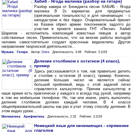
Хабиб - Ягода малинка (разбор на гитаре)
Разбор кавера от Бенедикта песни ХАБИБ - Ягода
малинка В 2х вариантах для продвинутых
(оригинальная тональность) и для начинающих - с
каподастром и без баррэ. Очаровательный брюнет
из Казани обрел армию поклонников задолго до
участия в проекте канала ТНТ «Песни». Хабиб
Шарипов - исполнитель композиций известных певцов и автор
собственных песен. Примечательно, что на многие работы молодой
человек самостоятельно создает красочные видеоклипы. Другое
направление творческой деятельности...
Музыка
Гитара
Автор:
Doka
Длительность: 3:48
Рейтинг: 3.2/29
Деление столбиком с остатком (4 класс),
пример
Здесь рассказывается о том, как правильно делить
в столбик с остатком (4 класс), пример. Конечно,
деление больших чисел не является сейчас
большой проблемой, ведь с этой задачей легко
справляется калькулятор. Причем калькулятор в
наше время есть практически у каждого и всегда под рукой, например
в том же мобильном телефоне. Но, так или иначе, уметь выполнять
деление столбиком должен каждый человек. В 4 классе
общеобразовательной школы как раз и учат этому способу деления. В
этом видео уроке...
Математика
Арифметика
Длительность: 2:32
Рейтинг: 3.2/29
Немецкий язык для начинающих - спряжение
глаголов