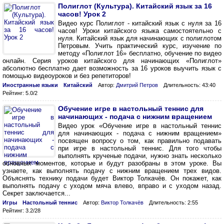
Полиглот (Культура). Китайский язык за 16
часов! Урок 2
Видео курс Полиглот - китайский язык с нуля за 16
часов! Уроки китайского языка самостоятельно с
нуля. Китайский язык для начинающих с полиглотом
Петровым. Учить практический курс, изучение по
методу «Полиглот 16» бесплатно, обучение по видео
онлайн. Серия уроков китайского для начинающих «Полиглот»
абсолютно бесплатно дает возможность за 16 уроков выучить язык с
помощью видеоуроков и без репетиторов!
Иностранные языки
Китайский
Автор:
Дмитрий Петров
Длительность: 43:40
Рейтинг: 5.0/2
Обучение игре в настольный теннис для
начинающих - подача с нижним вращением
Видео урок «Обучение игре в настольный теннис
для начинающих - подача с нижним вращением»
посвящен вопросу о том, как правильно подавать
при игре в настольный теннис. Для того чтобы
выполнять крученые подачи, нужно знать несколько
основных моментов, которые и будут разобраны в этом уроке. Вы
узнаете, как выполнять подачу с нижним вращением трех видов.
Объяснять технику подачи будет Виктор Толкачёв. Он покажет, как
выполнять подачу с уходом мяча влево, вправо и с уходом назад.
Секрет заключается...
Игры
Настольный теннис
Автор:
Виктор Толкачёв
Длительность: 2:55
Рейтинг: 3.2/28