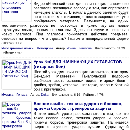
Видео «Немецкий язык для начинающих - спряжение
глаголов» посвящено вопросу о том, как спрягаются
немецкие глаголы. В начала данного занятия будут
повторяться местоимения, с целью закрепления уже
пройденного материала. Разумеется, на одних
местоимениях разговора не построишь и нужно изучать новые
структуры языка, например, глаголы. Здесь вы изучите несколько
новых глаголов. Под глаголом понимается действие предмета,
отвечает на вопрос - что сделать? Глагол в неопределенной форме
отвечает на...
Иностранные языки
Немецкий
Автор:
Ирина Шипилова
Длительность: 11:29
Рейтинг: 4.6/7
Урок №6 ДЛЯ НАЧИНАЮЩИХ ГИТАРИСТОВ
(гитарные бои)
Шестой урок для начинающих гитаристов, в котором
Бенедикт Матвеевич Ганапольский подробно
разбирает шесть основных видов гитарных боев -
двойка, тройка, четверка, шестерка, галоп и блатной
бой с приглушкой.
Музыка
Гитара
Автор:
Doka
Длительность: 6:19
Рейтинг: 4.7/6
Боевое самбо - техника ударов и бросков,
приемы борьбы, тренировка защиты
В этом онлайн уроке рассказывается о том, как что
такое боевое самбо, техника ударов и бросков,
приемы борьбы, тренировка защиты. Начинается
видео с изучения ударов руками. Удары рукой