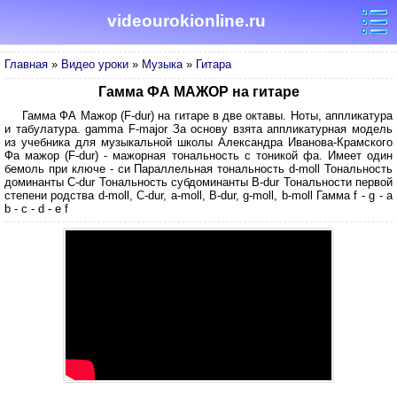
videourokionline.ru
Главная
»
Видео уроки
»
Музыка
»
Гитара
Гамма ФА МАЖОР на гитаре
Гамма ФА Мажор (F-dur) на гитаре в две октавы. Ноты, аппликатура
и табулатура. gamma F-major За основу взята аппликатурная модель
из учебника для музыкальной школы Александра Иванова-Крамского
Фа мажор (F-dur) - мажорная тональность с тоникой фа. Имеет один
бемоль при ключе - си Параллельная тональность d-moll Тональность
доминанты C-dur Тональность субдоминанты B-dur Тональности первой
степени родства d-moll, C-dur, a-moll, B-dur, g-moll, b-moll Гамма f - g - a
b - c - d - e f