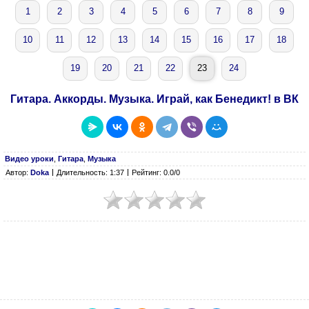
1
2
3
4
5
6
7
8
9
10
11
12
13
14
15
16
17
18
19
20
21
22
23
24
Гитара. Аккорды. Музыка. Играй, как Бенедикт! в ВК
Видео уроки
,
Гитара
,
Музыка
Автор:
Doka
Длительность: 1:37
Рейтинг: 0.0/0