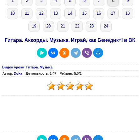
1
2
3
4
5
6
7
8
9
10
11
12
13
14
15
16
17
18
19
20
21
22
23
24
Гитара. Аккорды. Музыка. Играй, как Бенедикт! в ВК
Видео уроки
,
Гитара
,
Музыка
Автор:
Doka
Длительность: 1:47
Рейтинг: 5.0/1