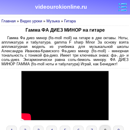
videourokionline.ru
Главная
»
Видео уроки
»
Музыка
»
Гитара
Гамма ФА ДИЕЗ МИНОР на гитаре
Гамма Фа диез минор (fis-moll moll) на гитаре в две октавы. Ноты,
аппликатура и табулатура. gamma F sharp Minor За основу взята
аппликатурная модель из учебника для музыкальной школы
Александра Иванова-Крамского Фа-диез минор (fis-moll) - минорная
тональность с тоникой фа-диез. Имеет три ключевых знака: фа-, до- и
соль-диез. Энгармонически равна соль-бемоль минору. ФА ДИЕЗ
МИНОР ГАММА (fis-moll ноты и табулатура) Играй, как Бенедикт!