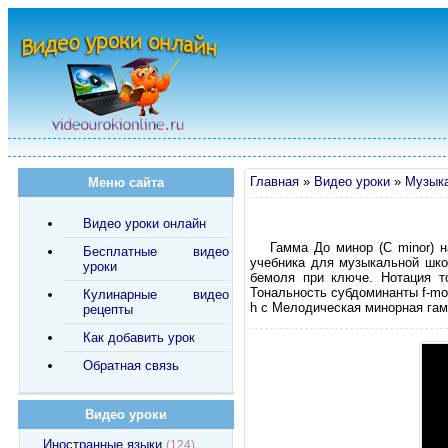
Главная
»
Видео уроки
»
Музык
Меню сайта
Видео уроки онлайн
Гамма До минор (C minor) н
Бесплатные видео
учебника для музыкальной школ
уроки
бемоля при ключе. Нотация то
Тональность субдоминанты f-moll 
Кулинарные видео
h c Мелодическая минорная гамма c
рецепты
Как добавить урок
Обратная связь
Видео уроки
Иностранные языки
(124)