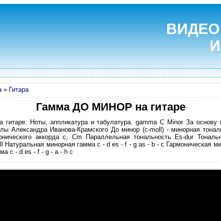
ВИДЕО
И
а
»
Гитара
Гамма ДО МИНОР на гитаре
а гитаре. Ноты, аппликатура и табулатура. gamma C Minor За основу
ы Александра Иванова-Крамского До минор (c-moll) - минорная тонал
нического аккорда c, Cm Параллельная тональность Es-dur Тональн
Натуральная минорная гамма c - d es - f - g as - b - c Гармоническая мино
 - d es - f - g - a - h c