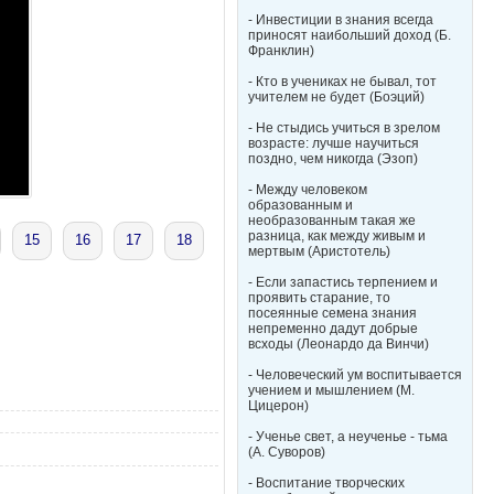
- Инвестиции в знания всегда
приносят наибольший доход (Б.
Франклин)
- Кто в учениках не бывал, тот
учителем не будет (Боэций)
- Не стыдись учиться в зрелом
возрасте: лучше научиться
поздно, чем никогда (Эзоп)
- Между человеком
образованным и
необразованным такая же
разница, как между живым и
15
16
17
18
мертвым (Аристотель)
- Если запастись терпением и
проявить старание, то
посеянные семена знания
непременно дадут добрые
всходы (Леонардо да Винчи)
- Человеческий ум воспитывается
учением и мышлением (М.
Цицерон)
- Ученье свет, а неученье - тьма
(А. Суворов)
- Воспитание творческих