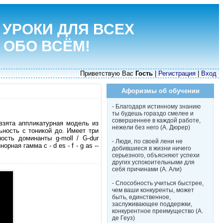
 УРОКИ ДЛЯ ВСЕХ
 ОБО ВСЁМ!
Приветствую Вас
Гость
|
Регистрация
|
Вход
Афоризмы об обучении
- Благодаря истинному знанию
ты будешь гораздо смелее и
совершеннее в каждой работе,
 взята аппликатурная модель из
нежели без него (А. Дюрер)
ьность с тоникой до. Имеет три
ость доминанты g-moll / G-dur
- Люди, по своей лени не
рная гамма c - d es - f - g as --
добившиеся в жизни ничего
серьезного, объясняют успехи
других успокоительными для
себя причинами (А. Али)
- Способность учиться быстрее,
чем ваши конкуренты, может
быть, единственное,
заслуживающее поддержки,
конкурентное преимущество (А.
де Геуз)