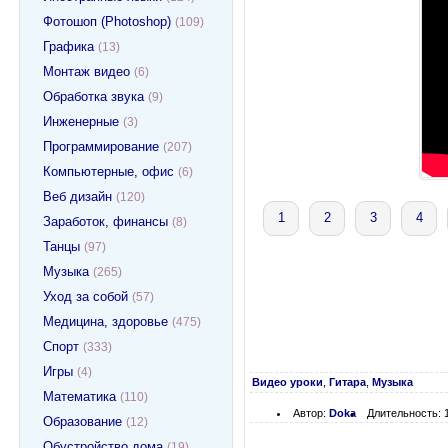
Фотошоп (Photoshop)
(109)
Графика
(13)
Монтаж видео
(6)
Обработка звука
(9)
Инженерные
(3)
Программирование
(207)
Компьютерные, офис
(6)
Веб дизайн
(120)
1
2
3
4
Заработок, финансы
(8)
Танцы
(97)
Музыка
(265)
Уход за собой
(57)
Медицина, здоровье
(475)
Спорт
(333)
Игры
(4)
Видео уроки
,
Гитара
,
Музыка
Математика
(110)
Автор:
Doka
Длительность: 
Образование
(12)
Обустройство дома
(19)