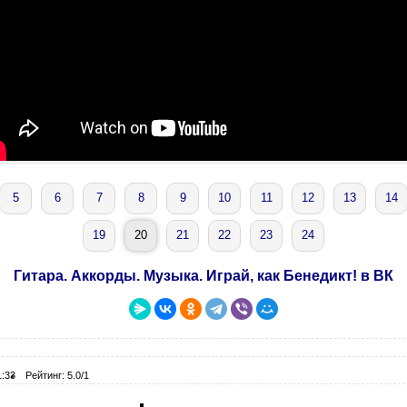
5
6
7
8
9
10
11
12
13
14
19
20
21
22
23
24
Гитара. Аккорды. Музыка. Играй, как Бенедикт! в ВК
1:33
Рейтинг: 5.0/1