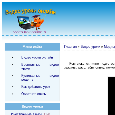
Главная
»
Видео уроки
»
Медици
Меню сайта
Видео уроки онлайн
Комплекс отлично подготов
Бесплатные видео
зажимы, расслабит спину, помо
уроки
Кулинарные видео
рецепты
Как добавить урок
Обратная связь
Видео уроки
Иностранные языки
(124)