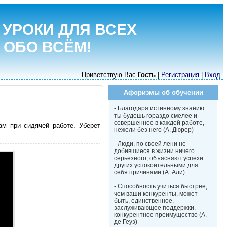
 УРОКИ ДЛЯ ВСЕХ
 ОБО ВСЁМ!
Приветствую Вас
Гость
|
Регистрация
|
Вход
Афоризмы об обучении
- Благодаря истинному знанию
ты будешь гораздо смелее и
совершеннее в каждой работе,
ам при сидячей работе. Уберет
нежели без него (А. Дюрер)
- Люди, по своей лени не
добившиеся в жизни ничего
серьезного, объясняют успехи
других успокоительными для
себя причинами (А. Али)
- Способность учиться быстрее,
чем ваши конкуренты, может
быть, единственное,
заслуживающее поддержки,
конкурентное преимущество (А.
де Геуз)