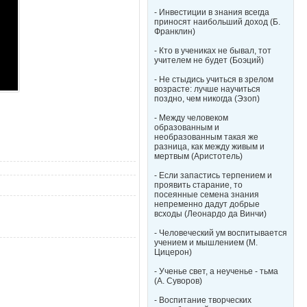
- Инвестиции в знания всегда
приносят наибольший доход (Б.
Франклин)
- Кто в учениках не бывал, тот
учителем не будет (Боэций)
- Не стыдись учиться в зрелом
возрасте: лучше научиться
поздно, чем никогда (Эзоп)
- Между человеком
образованным и
необразованным такая же
разница, как между живым и
мертвым (Аристотель)
- Если запастись терпением и
проявить старание, то
посеянные семена знания
непременно дадут добрые
всходы (Леонардо да Винчи)
- Человеческий ум воспитывается
учением и мышлением (М.
Цицерон)
- Ученье свет, а неученье - тьма
(А. Суворов)
- Воспитание творческих