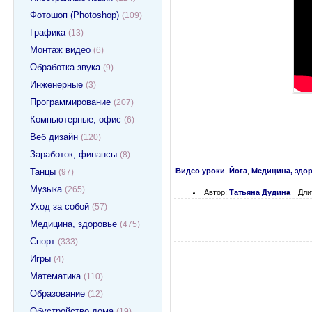
Фотошоп (Photoshop)
(109)
Графика
(13)
Монтаж видео
(6)
Обработка звука
(9)
Инженерные
(3)
Программирование
(207)
Компьютерные, офис
(6)
Веб дизайн
(120)
Заработок, финансы
(8)
Видео уроки
,
Йога
,
Медицина, здо
Танцы
(97)
Музыка
(265)
Автор:
Татьяна Дудина
Дли
Уход за собой
(57)
Медицина, здоровье
(475)
Спорт
(333)
Игры
(4)
Математика
(110)
Образование
(12)
Обустройство дома
(19)