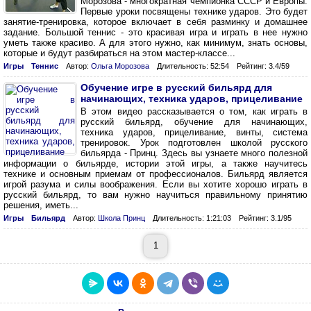
Морозова - многократная чемпионка СССР и Европы.
Первые уроки посвящены технике ударов. Это будет
занятие-тренировка, которое включает в себя разминку и домашнее
задание. Большой теннис - это красивая игра и играть в нее нужно
уметь также красиво. А для этого нужно, как минимум, знать основы,
которые и будут разбираться на этом мастер-классе...
Игры
Теннис
Автор:
Ольга Морозова
Длительность: 52:54
Рейтинг: 3.4/59
Обучение игре в русский бильярд для
начинающих, техника ударов, прицеливание
В этом видео рассказывается о том, как играть в
русский бильярд, обучение для начинающих,
техника ударов, прицеливание, винты, система
тренировок. Урок подготовлен школой русского
бильярда - Принц. Здесь вы узнаете много полезной
информации о бильярде, истории этой игры, а также научитесь
технике и основным приемам от профессионалов. Бильярд является
игрой разума и силы воображения. Если вы хотите хорошо играть в
русский бильярд, то вам нужно научиться правильному принятию
решения, иметь...
Игры
Бильярд
Автор:
Школа Принц
Длительность: 1:21:03
Рейтинг: 3.1/95
1