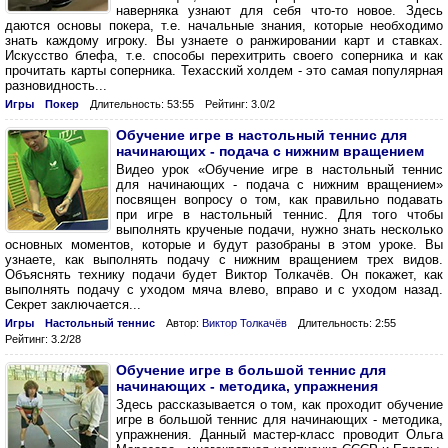
наверняка узнают для себя что-то новое. Здесь
даются основы покера, т.е. начальные знания, которые необходимо
знать каждому игроку. Вы узнаете о ранжировании карт и ставках.
Искусство блефа, т.е. способы перехитрить своего соперника и как
прочитать карты соперника. Техасский холдем - это самая популярная
разновидность...
Игры
Покер
Длительность: 53:55
Рейтинг: 3.0/2
Обучение игре в настольный теннис для
начинающих - подача с нижним вращением
Видео урок «Обучение игре в настольный теннис
для начинающих - подача с нижним вращением»
посвящен вопросу о том, как правильно подавать
при игре в настольный теннис. Для того чтобы
выполнять крученые подачи, нужно знать несколько
основных моментов, которые и будут разобраны в этом уроке. Вы
узнаете, как выполнять подачу с нижним вращением трех видов.
Объяснять технику подачи будет Виктор Толкачёв. Он покажет, как
выполнять подачу с уходом мяча влево, вправо и с уходом назад.
Секрет заключается...
Игры
Настольный теннис
Автор:
Виктор Толкачёв
Длительность: 2:55
Рейтинг: 3.2/28
Обучение игре в большой теннис для
начинающих - методика, упражнения
Здесь рассказывается о том, как проходит обучение
игре в большой теннис для начинающих - методика,
упражнения. Данный мастер-класс проводит Ольга