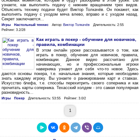
основных моментов, которые и будут разобраны в этом уроке. Вы
узнаете, как выполнять подачу с нижним вращением трех видов.
Объяснять технику подачи будет Виктор Толкачёв. Он покажет, как
выполнять подачу с уходом мяча влево, вправо и с уходом назад.
Секрет заключается...
Игры
Настольный теннис
Автор:
Виктор Толкачёв
Длительность: 2:55
Рейтинг: 3.2/28
Как играть в покер - обучение для новичков,
правила, комбинации
В этом онлайн уроке рассказывается о том, как
играть в покер, обучение для новичков, правила,
комбинации. Данное видео рассчитано для
начинающих, но и профессиональные игроки
наверняка узнают для себя что-то новое. Здесь
даются основы покера, т.е. начальные знания, которые необходимо
знать каждому игроку. Вы узнаете о ранжировании карт и ставках.
Искусство блефа, т.е. способы перехитрить своего соперника и как
прочитать карты соперника. Техасский холдем - это самая популярная
разновидность...
Игры
Покер
Длительность: 53:55
Рейтинг: 3.0/2
1