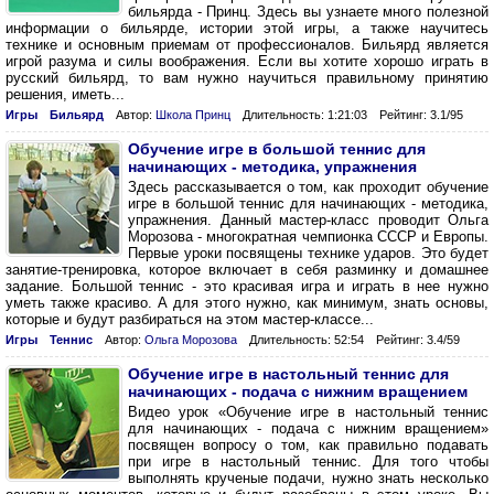
бильярда - Принц. Здесь вы узнаете много полезной
информации о бильярде, истории этой игры, а также научитесь
технике и основным приемам от профессионалов. Бильярд является
игрой разума и силы воображения. Если вы хотите хорошо играть в
русский бильярд, то вам нужно научиться правильному принятию
решения, иметь...
Игры
Бильярд
Автор:
Школа Принц
Длительность: 1:21:03
Рейтинг: 3.1/95
Обучение игре в большой теннис для
начинающих - методика, упражнения
Здесь рассказывается о том, как проходит обучение
игре в большой теннис для начинающих - методика,
упражнения. Данный мастер-класс проводит Ольга
Морозова - многократная чемпионка СССР и Европы.
Первые уроки посвящены технике ударов. Это будет
занятие-тренировка, которое включает в себя разминку и домашнее
задание. Большой теннис - это красивая игра и играть в нее нужно
уметь также красиво. А для этого нужно, как минимум, знать основы,
которые и будут разбираться на этом мастер-классе...
Игры
Теннис
Автор:
Ольга Морозова
Длительность: 52:54
Рейтинг: 3.4/59
Обучение игре в настольный теннис для
начинающих - подача с нижним вращением
Видео урок «Обучение игре в настольный теннис
для начинающих - подача с нижним вращением»
посвящен вопросу о том, как правильно подавать
при игре в настольный теннис. Для того чтобы
выполнять крученые подачи, нужно знать несколько