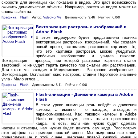
скорости для анимации как показано в видео. Это даст возможность
оживить динамические объекты. Например, ракета из видео может не
спеша выйти на...
Графика
Flash
Автор:
VideoForMe
Длительность: 9:46
Рейтинг: 0.0/0
Векторизация растровых изображений в
Adobe Flash
В этом видеоуроке будет представлена техника
векторизации растровых изображений. Мы создаём
новый проект, вставляем растровою картинку. То,
что это картинка растровая, можно убедиться,
приблизив изображение и увидев пиксели.
Векторизация - процесс, при которой растровая картинка станет
векторной, и не будет терять качество при сжатии или растягивании.
Для этого мы заходим в Модификация - Растровое изображение -
Векторизация. Всплывает окно настроек, ставим Пороговое значение
угла - Мало углов...
Графика
Flash
Длительность: 6:11
Рейтинг: 0.0/0
Flash-анимация - Движение камеры в Adobe
Flash
В этом уроке анимации речь пойдёт о движении
камеры, а именно - о наездах, отъездах и
паранормировании. Как таковой камеры в Adobe
Flash не существует, есть только пространство
кадра. То есть, если нам нужно будет сделать
наезды и отъезды, нам нужно будет двигать сам кадр. Рассмотрим
этот эффект на примере простой сцены. Мы выделяем все слои,
принадлежащие к этой сцене, щёлкаем правой кнопкой мыши и