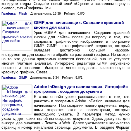
копируем кадры. Создаём новый слой «Сцена» и вставляем сцену в
символ, тип «Графика». Мы...
Графика
Flash
Длительность: 13:39
Рейтинг: 0.0/0
GIMP для начинающих. Создание красивой
кнопки для сайта
Урок «GIMP для начинающих. Создание красивой
кнопки для сайта» посвящен вопросу о том, как
создавать графические изображения в программе
GIMP. GIMP - это графический редактор, который
обладает достаточно большим набором
инструментов для создания и обработки растровой графики. Не смотря
на то, что данная программа является бесплатной, она не уступает
многим платным аналогам. Интерфейс редактора GIMP интуитивно
понятен и позволяет быстро и легко создавать качественную и
красивую графику. Слева...
Графика
GIMP
Длительность: 9:34
Рейтинг: 5.0/1
Adobe InDesign для начинающих. Интерфейс
программы, создание документа
В этом онлайн уроке рассказывается о том, как
работать в программе Adobe InDesign, обучение для
начинающих. При создании нового документа, перед
вами откроется окно с параметрами, которые
необходимо указать. В параметре метод нужно
указать, для каких целей вы создаете документ. Здесь доступны для
выбора два значения - Печать и Web. Далее указывается количество
страниц и номер начальной страницы документа. В разделе Формат