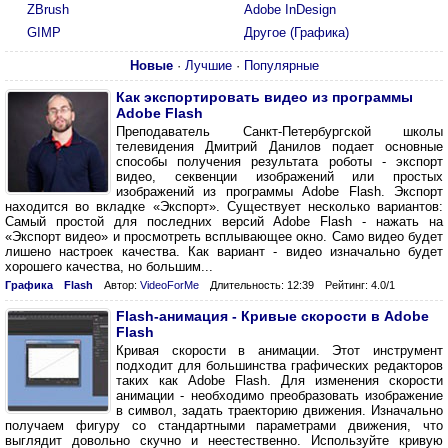
ZBrush
Adobe InDesign
GIMP
Другое (Графика)
Новые
·
Лучшие
·
Популярные
Как экспортировать видео из программы
Adobe Flash
Преподаватель Санкт-Петербургской школы
телевидения Дмитрий Данилов подает основные
способы получения результата роботы - экспорт
видео, секвенции изображений или простых
изображений из программы Adobe Flash. Экспорт
находится во вкладке «Экспорт». Существует несколько вариантов:
Самый простой для последних версий Adobe Flash - нажать на
«Экспорт видео» и просмотреть всплывающее окно. Само видео будет
лишено настроек качества. Как вариант - видео изначально будет
хорошего качества, но большим...
Графика
Flash
Автор:
VideoForMe
Длительность: 12:39
Рейтинг: 4.0/1
Flash-анимация - Кривые скорости в Adobe
Flash
Кривая скорости в анимации. Этот инструмент
подходит для большинства графических редакторов
таких как Adobe Flash. Для изменения скорости
анимации - необходимо преобразовать изображение
в символ, задать траекторию движения. Изначально
получаем фигуру со стандартными параметрами движения, что
выглядит довольно скучно и неестественно. Используйте кривую