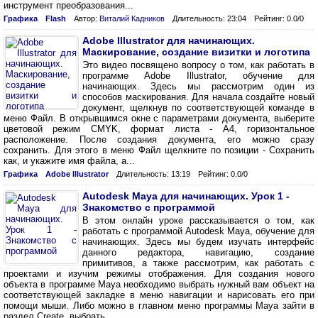
инструмент преобразования...
Графика
Flash
Автор:
Виталий Кадников
Длительность: 23:04
Рейтинг: 0.0/0
Adobe Illustrator для начинающих.
Маскирование, создание визитки и логотипа
Это видео посвящено вопросу о том, как работать в
программе Adobe Illustrator, обучение для
начинающих. Здесь мы рассмотрим один из
способов маскирования. Для начала создайте новый
документ, щелкнув по соответствующей команде в
меню Файл. В открывшимся окне с параметрами документа, выберите
цветовой режим CMYK, формат листа - А4, горизонтальное
расположение. После создания документа, его можно сразу
сохранить. Для этого в меню Файл щелкните по позиции - Сохранить
как, и укажите имя файла, а...
Графика
Adobe Illustrator
Длительность: 13:19
Рейтинг: 0.0/0
Autodesk Maya для начинающих. Урок 1 -
Знакомство с программой
В этом онлайн уроке рассказывается о том, как
работать с программой Autodesk Maya, обучение для
начинающих. Здесь мы будем изучать интерфейс
данного редактора, навигацию, создание
примитивов, а также рассмотрим, как работать с
проектами и изучим режимы отображения. Для создания нового
объекта в программе Maya необходимо выбрать нужный вам объект на
соответствующей закладке в меню навигации и нарисовать его при
помощи мыши. Либо можно в главном меню программы Maya зайти в
раздел Create, выбрать...