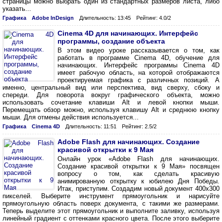
страницы можно выбрать один из стандартных размеров листа, либо
указать...
Графика
Adobe InDesign
Длительность: 13:45
Рейтинг: 4.0/2
Cinema 4D для начинающих. Интерфейс
программы, создание объекта
В этом видео уроке рассказывается о том, как
работать в программе Cinema 4D, обучение для
начинающих. Интерфейс программы Cinema 4D
имеет рабочую область, на которой отображаются
проектируемая графика с различных позиций. А
именно, центральный вид или перспектива, вид сверху, сбоку и
спереди. Для поворота вокруг графического объекта, можно
использовать сочетание клавиши Alt и левой кнопки мыши.
Перемещать обзор можно, используя клавишу Alt и среднюю кнопку
мыши. Для отмены действия используется...
Графика
Cinema 4D
Длительность: 11:51
Рейтинг: 2.5/2
Adobe Flash для начинающих. Создание
красивой открытки к 9 Мая
Онлайн урок «Adobe Flash для начинающих.
Создание красивой открытки к 9 Мая» посвящен
вопросу о том, как сделать красивую
анимированную открытку к юбилею Дня Победы.
Итак, приступим. Создадим новый документ 400x300
пикселей. Выберите инструмент прямоугольник и нарисуйте
прямоугольную область поверх документа, с такими же размерами.
Теперь выделите этот прямоугольник и выполните заливку, используя
линейный градиент с оттенками красного цвета. После этого выберите