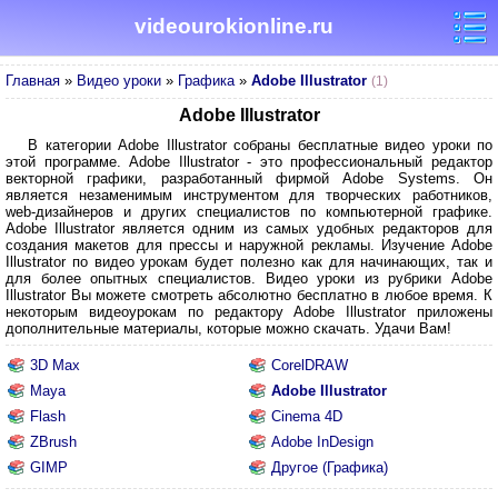
videourokionline.ru
Главная
»
Видео уроки
»
Графика
»
Adobe Illustrator
(1)
Adobe Illustrator
В категории Adobe Illustrator собраны бесплатные видео уроки по
этой программе. Adobe Illustrator - это профессиональный редактор
векторной графики, разработанный фирмой Adobe Systems. Он
является незаменимым инструментом для творческих работников,
web-дизайнеров и других специалистов по компьютерной графике.
Adobe Illustrator является одним из самых удобных редакторов для
создания макетов для прессы и наружной рекламы. Изучение Adobe
Illustrator по видео урокам будет полезно как для начинающих, так и
для более опытных специалистов. Видео уроки из рубрики Adobe
Illustrator Вы можете смотреть абсолютно бесплатно в любое время. К
некоторым видеоурокам по редактору Adobe Illustrator приложены
дополнительные материалы, которые можно скачать. Удачи Вам!
3D Max
CorelDRAW
Maya
Adobe Illustrator
Flash
Cinema 4D
ZBrush
Adobe InDesign
GIMP
Другое (Графика)