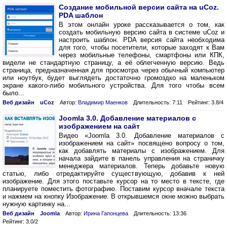
Создание мобильной версии сайта на uCoz.
PDA шаблон
В этом онлайн уроке рассказывается о том, как
создать мобильную версию сайта в системе uCoz и
настроить шаблон. PDA версия сайта необходима
для того, чтобы посетители, которые заходят к Вам
через мобильные телефоны, смартфоны или КПК,
видели не стандартную страницу, а её облегченную версию. Ведь
страница, предназначенная для просмотра через обычный компьютер
или ноутбук, будет выглядеть достаточно громоздко на маленьком
экране какого-либо мобильного устройства. Для того чтобы всем
было...
Веб дизайн
uCoz
Автор:
Владимир Маенков
Длительность: 7:11
Рейтинг: 3.8/4
Joomla 3.0. Добавление материалов с
изображением на сайт
Видео «Joomla 3.0. Добавление материалов с
изображением на сайт» посвящено вопросу о том,
как добавлять материалы с изображением. Для
начала зайдите в панель управления на страничку
менеджера материалов. Теперь добавьте новую
статью, либо отредактируйте существующую, добавив к ней
изображение. Для этого поставьте курсор на то место в тексте, где
планируете поместить фотографию. Поставим курсор вначале текста
и нажмем на кнопку Изображение. В открывшемся окне можно выбрать
нужную картинку на...
Веб дизайн
Joomla
Автор:
Ирина Гапонцева
Длительность: 13:36
Рейтинг: 3.0/2