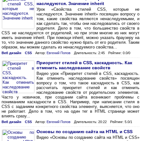
наследуются. Значение inherit
Урок «Свойства стилей CSS, которые не
наследуются. Значение inherit» посвящен вопросу о
том, какие свойства являются ненаследуемыми, и
как сделать так, чтобы они наследовались от своего
родителя. Дело в том, что большинство свойств в
CSS не наследуются от родителей, но при этом многие из них могут
иметь значение inherit. При помощи inherit, можно указать браузеру на
то, что значение данного свойство нужно брать от его родителя. Таким
образом, мы можем сделать из ненаследуемого свойства...
Веб дизайн
CSS
Автор:
Евгений Попов
Длительность: 2:45
Рейтинг: 0.0/0
Приоритет стилей в CSS, каскадность. Как
отменить наследование свойств
Видео урок «Приоритет стилей в CSS, каскадность.
Как отменить наследование свойств» посвящен
вопросу о том, что такое каскадность в CSS, как
рассчитать приоритет стилей и как отменить
наследование свойств от родительских элементов.
Часто у новичков, при создании сайта возникают проблемы с
пониманием каскадности в CSS. Например, при написании стиля в
CSS c заданием конкретного свойства элементу, выясняется, что оно
не работает. Дело в том, что на один тег в HTML странице может
влиять сразу...
Веб дизайн
CSS
Автор:
Евгений Попов
Длительность: 20:22
Рейтинг: 5.0/1
Основы по созданию сайта на HTML и CSS
Видео «Основы по созданию сайта на HTML и CSS»