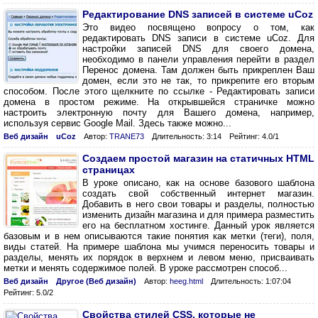
Редактирование DNS записей в системе uCoz
Это видео посвящено вопросу о том, как
редактировать DNS записи в системе uCoz. Для
настройки записей DNS для своего домена,
необходимо в панели управления перейти в раздел
Перенос домена. Там должен быть прикреплен Ваш
домен, если это не так, то прикрепите его вторым
способом. После этого щелкните по ссылке - Редактировать записи
домена в простом режиме. На открывшейся страничке можно
настроить электронную почту для Вашего домена, например,
используя сервис Google Mail. Здесь также можно...
Веб дизайн
uCoz
Автор:
TRANE73
Длительность: 3:14
Рейтинг: 4.0/1
Создаем простой магазин на статичных HTML
страницах
В уроке описано, как на основе базового шаблона
создать свой собственный интернет магазин.
Добавить в него свои товары и разделы, полностью
изменить дизайн магазина и для примера разместить
его на бесплатном хостинге. Данный урок является
базовым и в нем описываются такие понятия как метки (теги), поля,
виды статей. На примере шаблона мы учимся переносить товары и
разделы, менять их порядок в верхнем и левом меню, присваивать
метки и менять содержимое полей. В уроке рассмотрен способ...
Веб дизайн
Другое (Веб дизайн)
Автор:
heeg.html
Длительность: 1:07:04
Рейтинг: 5.0/2
Свойства стилей CSS, которые не